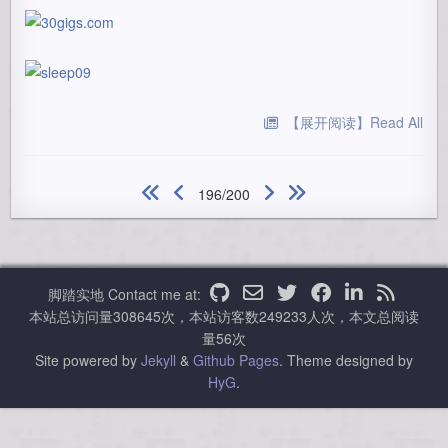
【展开阅读】Read All
196/200
脚踏实地
Contact me at:
本站总访问量
308645
次，本站访客数
249233
人次，本文总阅读
量
56
次
Site powered by
Jekyll
&
Github Pages
.
Theme designed by
HyG
.