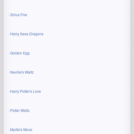
·
Sirius Five
·
Harry Sees Dragons
·
Golden Egg
·
Neville's Waltz
·
Harry Potter's Love
·
Potter Waltz
·
Myrtle's Move