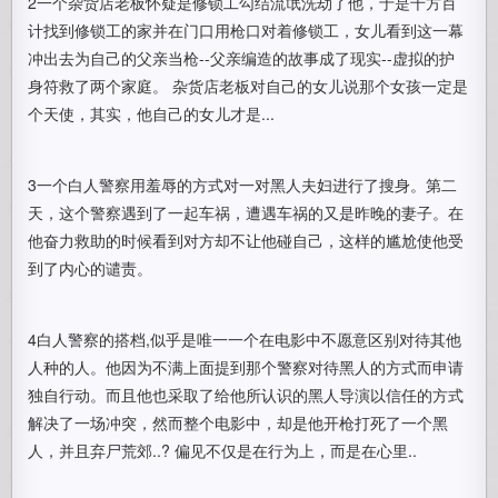
2一个杂货店老板怀疑是修锁工勾结流氓洗劫了他，于是千方百
计找到修锁工的家并在门口用枪口对着修锁工，女儿看到这一幕
冲出去为自己的父亲当枪--父亲编造的故事成了现实--虚拟的护
身符救了两个家庭。 杂货店老板对自己的女儿说那个女孩一定是
个天使，其实，他自己的女儿才是...
3一个白人警察用羞辱的方式对一对黑人夫妇进行了搜身。第二
天，这个警察遇到了一起车祸，遭遇车祸的又是昨晚的妻子。在
他奋力救助的时候看到对方却不让他碰自己，这样的尴尬使他受
到了内心的谴责。
4白人警察的搭档,似乎是唯一一个在电影中不愿意区别对待其他
人种的人。他因为不满上面提到那个警察对待黑人的方式而申请
独自行动。而且他也采取了给他所认识的黑人导演以信任的方式
解决了一场冲突，然而整个电影中，却是他开枪打死了一个黑
人，并且弃尸荒郊..? 偏见不仅是在行为上，而是在心里..