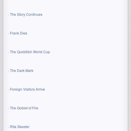
·
The Story Continues
·
Frank Dies
·
The Quidditch World Cup
·
The Dark Mark
·
Foreign Visitors Arrive
·
The Goblet of Fire
·
Rita Skeeter