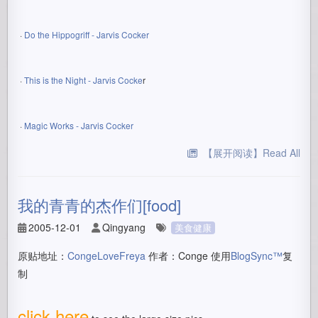
·
Do the Hippogriff - Jarvis Cocker
·
This is the Night - Jarvis Cocke
r
·
Magic Works - Jarvis Cocker
【展开阅读】Read All
我的青青的杰作们[food]
2005-12-01
Qingyang
美食健康
原贴地址：
CongeLoveFreya
作者：Conge 使用
BlogSync™
复
制
click here