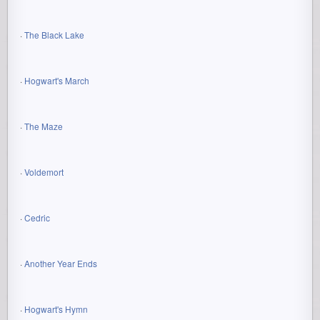
·
The Black Lake
·
Hogwart's March
·
The Maze
·
Voldemort
·
Cedric
·
Another Year Ends
·
Hogwart's Hymn