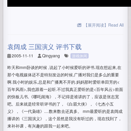
看她，走起路来虎虎生风吧
【展开阅读】Read All
袁阔成 三国演义 评书下载
这是怕她一个人寂寞，给她买的小伙伴，她这就上去套近乎了
2005-11-11
Qingyang
游戏休闲
昨天和mm卧谈的时候 ,说起了小时候爱听的评书.现在想起来,在
那个电视媒体还不是特别发达的时候,广播对我们是多么的重要
啊.我小时的娱乐,总是和广播离不开的.妈妈那时爱听单田芳的<
她可是闲不住，总是上窜下跳的，要么就找东西啃
百年风雨>,我也跟着一起听.不过我真正爱听的是<百年风云>前面
看她多用功阿，啃书呢
的快板儿书,《哪吒闹海》，不记得是谁讲的了，应该是张志宽
吧。后来就是经常听评书的了，《白眉大侠》，《七杰小五
义》，《一代枭雄》....数来数去还真多。 mm最爱听的是袁阔成
书架里面她也经常光顾哦
播讲的《三国演义》，这个居然是我没有听过的，现在找到了，
来补补课，有兴趣的跟我一起来吧。