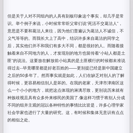
但是关于人对不同组内的人具有刻板印象这个事实，却几乎是常
识。举个例子来说，小时候常常听父辈们说“死活不交葛沽人”，
意思是不要和葛沽人来往，因为他们普遍认为葛沽人不诚信，不
义气等等的。而我长大上了高中，结识许多来自葛沽的同学之
后，其实他们并不和我们有多大不同，都是很好的人。而随着接
触着来自不同地方的人，才发现别的地方也留传着“小站人都是土
匪”的说法。这要放在解放前小站真的是土匪横行的时候都未准说
得过去--毕竟哪里都是好老百姓的——更别提已经是新中国建立
之后的50多年了。然而事实就是如此，人们在缺乏对别人的了解
得时候，更容易相信别人是坏的。在我的老家，天津市津南区这
么一个小小的地方，就把这点体现的淋漓尽致，更别说历来就有
种族歧视且具有众多外来移民的美国了.像这样习惯于将别人分成
不同的组并主观的冠以各种特性的事情比比皆是，许多心理学家
社会学家也进行了大量的研究。这，有时候和集体无意识有点点
的相似之处。