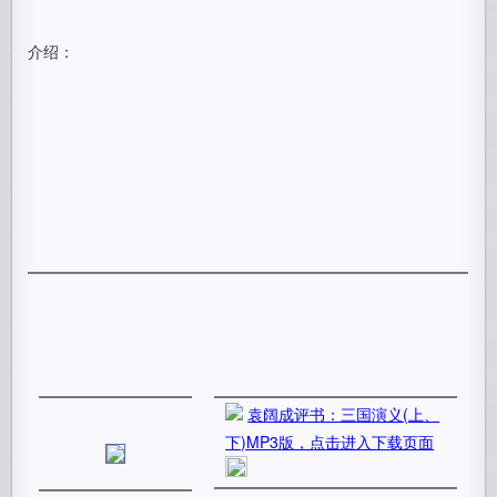
这是她爱玩的装死游戏
介绍：
发现我给她照相了
不过觉得没事，就又安心休息了
经典睡姿阿..
袁阔成评书：三国演义(上、
下)MP3版，点击进入下载页面