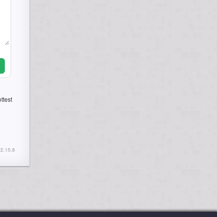
ttest
2.15.8