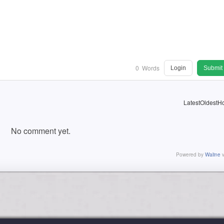
0
Words
Login
Submit
Latest
Oldest
Ho
No comment yet.
Powered by
Waline
v