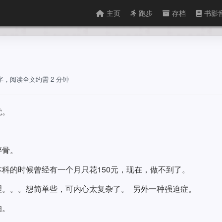
主页
跑步
存档
书影
 字，阅读全文约需 2 分钟
觉。
碎骨。
科的时候曾经有一个月只花150元，现在，做不到了。
理。。。想简单些，可内心太复杂了。 另外一种强迫症。
怕。