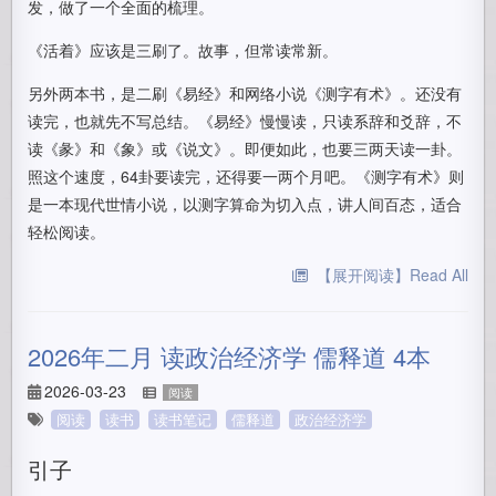
发，做了一个全面的梳理。
《活着》应该是三刷了。故事，但常读常新。
另外两本书，是二刷《易经》和网络小说《测字有术》。还没有
读完，也就先不写总结。《易经》慢慢读，只读系辞和爻辞，不
读《彖》和《象》或《说文》。即便如此，也要三两天读一卦。
照这个速度，64卦要读完，还得要一两个月吧。《测字有术》则
是一本现代世情小说，以测字算命为切入点，讲人间百态，适合
轻松阅读。
【展开阅读】Read All
2026年二月 读政治经济学 儒释道 4本
2026-03-23
阅读
阅读
读书
读书笔记
儒释道
政治经济学
引子