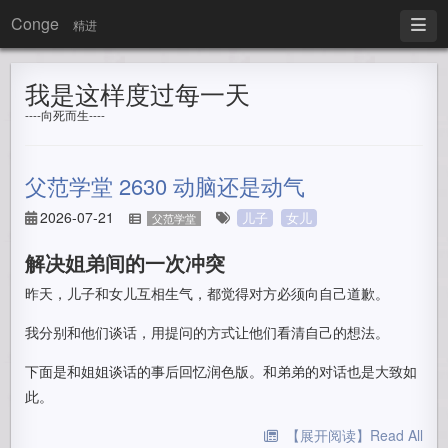
Conge
精进
我是这样度过每一天
----向死而生----
父范学堂 2630 动脑还是动气
2026-07-21
儿子
女儿
父范学堂
解决姐弟间的一次冲突
昨天，儿子和女儿互相生气，都觉得对方必须向自己道歉。
我分别和他们谈话，用提问的方式让他们看清自己的想法。
下面是和姐姐谈话的事后回忆润色版。和弟弟的对话也是大致如
此。
【展开阅读】Read All