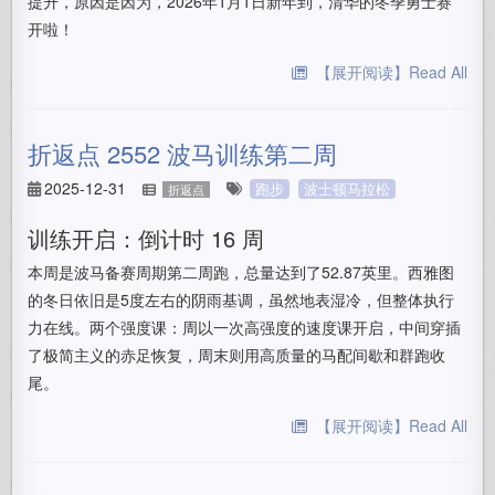
提升，原因是因为，2026年1月1日新年到，清华的冬季勇士赛
开啦！
【展开阅读】Read All
折返点 2552 波马训练第二周
2025-12-31
跑步
波士顿马拉松
折返点
训练开启：倒计时 16 周
本周是波马备赛周期第二周跑，总量达到了52.87英里。西雅图
的冬日依旧是5度左右的阴雨基调，虽然地表湿冷，但整体执行
力在线。两个强度课：周以一次高强度的速度课开启，中间穿插
了极简主义的赤足恢复，周末则用高质量的马配间歇和群跑收
尾。
【展开阅读】Read All