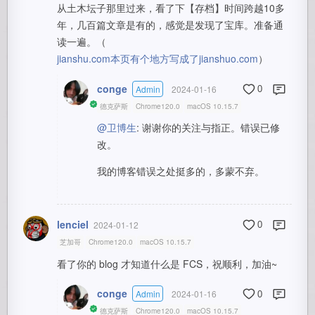
从土木坛子那里过来，看了下【存档】时间跨越10多
年，几百篇文章是有的，感觉是发现了宝库。准备通
读一遍。（
jianshu.com本页有个地方写成了jianshuo.com
）
conge
Admin
2024-01-16
0
德克萨斯
Chrome120.0
macOS 10.15.7
@卫博生
: 谢谢你的关注与指正。错误已修
改。
我的博客错误之处挺多的，多蒙不弃。
lenciel
2024-01-12
0
芝加哥
Chrome120.0
macOS 10.15.7
看了你的 blog 才知道什么是 FCS，祝顺利，加油~
conge
Admin
2024-01-16
0
德克萨斯
Chrome120.0
macOS 10.15.7