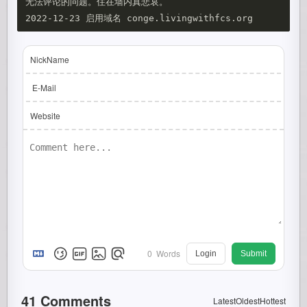
无法评论的问题。住在墙内真悲哀。

NickName
E-Mail
Website
0
Words
Login
Submit
41
Comments
Latest
Oldest
Hottest