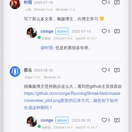
时雨
2023-07-19
0
上海
Chrome114.0
Windows 11.0
写了那么多文章，佩服博主，向博主学习
conge
Admin
2023-07-19
0
休斯顿
Chrome114.0
macOS 10.15.7
@时雨
: 也是积累很多年呀。
匿名
2023-06-30
0
Edge114.0
Windows 10
很佩服博主坚持跑步这么久，看到您github主页很喜欢
https://github.com/conge/RunningStreak/blob/maste
r/overview_plot.png图里的记录方式，能告知下如何
生成这种图吗？
conge
Admin
2023-06-30
0
休斯顿
Chrome114.0
macOS 10.15.7