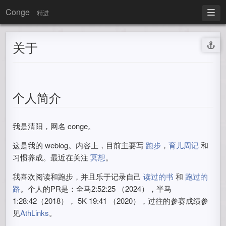
Conge
精进
关于
个人简介
我是清阳，网名 conge。
这是我的 weblog。内容上，目前主要写
跑步
，
育儿周记
和
习惯养成。最近在关注
冥想
。
我喜欢阅读和跑步，并且乐于记录自己
读过的书
和
跑过的
路
。个人的PR是：全马2:52:25 （2024），半马
1:28:42（2018）， 5K 19:41 （2020），过往的参赛成绩参
见
AthLinks
。