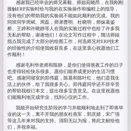
感谢我已经毕业的师兄蒋毅、师姐宛晓昂，在我刚刚
接触
实验时给与我的在实验操作和编程上的指导，
ERP
没有他们的帮助我的实验就不能如此顺利的完成。我的
同班同学周斌、周磊，师弟曹明、杜晓明，师妹葛鉴
桥、王婷和许晓静等人在我的实验过程中也给了许多我
无私的帮助，谢谢他们！在论文写作过程中，隋洁师姐
指点我完成了大部分的绘图工作，何迅师兄对
技术
ERP
的经验性的介绍使我收获良多，在这里衷心祝愿他们工
作顺利！
感谢毛利华老师和陈静，是你们使得熬夜工作的日子
也变得轻松快乐很多。愿你们能养成更好的生活习惯
吧。感谢同寝室的郑伟庭，陈晨和陈叶红，他们是我生
活上的伙伴，给了我很多关心。郑伟庭同学还不辞辛苦
的帮助我校订本文，提出很多宝贵意见。在这里祝愿他
们能顺利地完成学业，找到心仪的工作。
我能开始研究生阶段的学习并能顺利地走到了即将毕
业的这一天，离不开我的朋友杜燕军，郭庆婧，宋广强
等这几年来对我的支持。清阳无以为报，将此文献给他
们，并祝幸福。