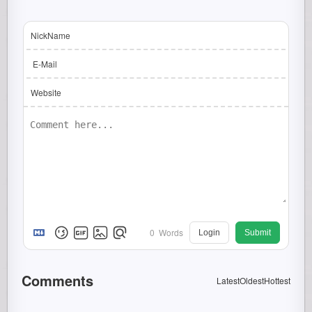
NickName
E-Mail
Website
0
Words
Login
Submit
Comments
Latest
Oldest
Hottest