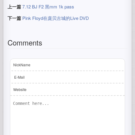
上一篇
7.12 BJ F2 黑mm 1k pass
下一篇
Pink Floyd在庞贝古城的Live DVD
Comments
NickName
E-Mail
Website