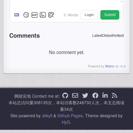
0
Words
Login
Submit
Comments
Latest
Oldest
Hottest
No comment yet.
Powered by
Waline
v2.15.8
脚踏实地
Contact me at:
本站总访问量
308135
次，本站访客数
248730
人次，本文总阅读
量
34
次
Site powered by
Jekyll
&
Github Pages
.
Theme designed by
HyG
.