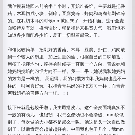
我估摸着她回来前的半个小时，开始准备馅。主要就是把香
菇，木耳切成小块，剁碎，豆腐捣碎，虾肉和鸡肉都剁碎碎
的。在我切木耳的时候mm就回来了，开始和面。这个全麦
面粉特别有劲，换句话说，就是和起来很费力气。我们也不
知道多少面配多少馅，反正一切跟着感觉走了。
和馅比较简单，把剁好的香菇、木耳、豆腐、虾仁、鸡肉放
到一个较大的碗里，加上适量的油，根据自己的口味加盐，
用筷子搅拌均匀，搅拌的时候要一直顺一个方向。青说她和
她妈妈搅馅的习惯方向不一样。我一上手，她说我和她妈妈
的方向是一样的。 我记得，我的习惯方向和我妈妈也是不一
样的，呵呵真好玩，我和青青妈妈的习惯方向一样，而青青
河我妈妈的习惯方向一样。：）
接下来就是包饺子啦，我主司擀皮儿。这个全麦面粉真实不
一般的有劲儿，也很韧，我怎么使劲也不会擀破。mm说做
剂子，每次做的大小都不是那么一致。她这是头一次自己做
剂子，以后肯定会越做越好的。中间我也包了几个，我mm