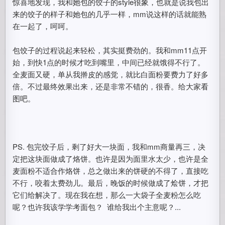
惊喜地发现，我和她包的饺子的style很象，也就是说我包出
来的饺子的样子和她包的几乎一样，mm说这样的话就能熟
在一起了，呵呵。
包饺子的过程说起来轻松，其实挺费劲的。我和mm11点开
始，到快1点的时候才吃到嘴里，中间已经就饿得不行了。
全麦面又硬，单从我擀皮的感觉，就比白面粉要费力了好多
倍。不过最终效果出来，还是非常不错的，很香。给大家看
图吧。
PS. 包完饺子后，剩了好大一块面，我和mm商量再三，决
定把这块面做成了烙饼。也许是因为面里水太少，也许是全
麦面粉不适合作烙饼，总之做出来的饼硬的不得了，直接吃
不行，咬着太费劲儿。最后，晚饭的时候做成了烩饼，才把
它们给解决了。现在我在想，那么一大袋子全麦粉怎么吃
呢？也许我该学学考面包？ 谁给我出个主意呢？...