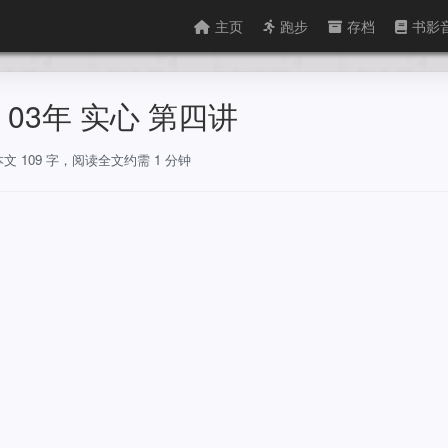
主页
跑步
存档
书影
03年 实心 第四讲
本文 109 字，阅读全文约需 1 分钟