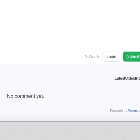
0
Words
Login
Submit
Latest
Oldest
Ho
No comment yet.
Powered by
Waline
v