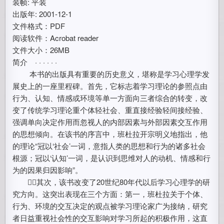
装帧: 平装
出版年: 2001-12-1
文件格式：PDF
阅读软件：Acrobat reader
文件大小：26MB
简介 · · · · · ·
本书的出版具有重要的历史意义，堪称是学习心理学发
展史上的一座里程碑。首先，它标志着学习理论的参照点由
行为、认知、情感或环境等单一方面向三者综合的转变，改
变了传统学习理论重个体轻社会、重直接经验轻间接经验、
强调单向决定作用而忽视人的内部因素与外部因素交互作用
的思想倾向。在该书的序言中，班杜拉开宗明义地指出，他
的理论“冠以‘社会’一词，意指人类的思想和行为的诸多社会
根源；冠以‘认知’一词，是认识到思维对人的动机、情感和行
为的因果归因影响”。
其次，该书改变了20世纪80年代以后学习心理学的研
究方向。这突出表现在三个方面：
第一，班杜拉关于个体、
行为、环境的交互决定的观点被学习理论家广为接纳，研究
者日益重视社会性的交互影响对学习所起的积极作用，这直