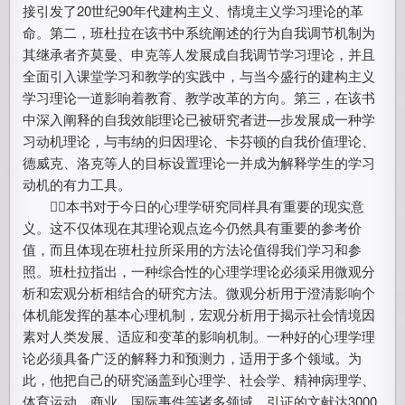
接引发了20世纪90年代建构主义、情境主义学习理论的革
命。第二，班杜拉在该书中系统阐述的行为自我调节机制为
其继承者齐莫曼、申克等人发展成自我调节学习理论，并且
全面引入课堂学习和教学的实践中，与当今盛行的建构主义
学习理论一道影响着教育、教学改革的方向。第三，在该书
中深入阐释的自我效能理论已被研究者进—步发展成一种学
习动机理论，与韦纳的归因理论、卡芬顿的自我价值理论、
德威克、洛克等人的目标设置理论一并成为解释学生的学习
动机的有力工具。
本书对于今日的心理学研究同样具有重要的现实意
义。这不仅体现在其理论观点迄今仍然具有重要的参考价
值，而且体现在班杜拉所采用的方法论值得我们学习和参
照。班杜拉指出，一种综合性的心理学理论必须采用微观分
析和宏观分析相结合的研究方法。微观分析用于澄清影响个
体机能发挥的基本心理机制，宏观分析用于揭示社会情境因
素对人类发展、适应和变革的影响机制。一种好的心理学理
论必须具备广泛的解释力和预测力，适用于多个领域。为
此，他把自己的研究涵盖到心理学、社会学、精神病理学、
体育运动、商业、国际事件等诸多领域，引证的文献达3000