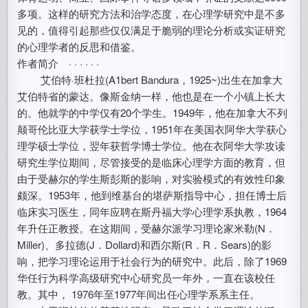
多项。这样的研究方法和治学态度，在心理学研究中是不多
见的，值得引起那些仅仅满足于脆弱的理论分析或实证研究
的心理学者的反思和借鉴。
作者简介 · · · · · ·
艾伯特·班杜拉(A1bert Bandura，1925~)出生在加拿大
艾伯特省的蒙达。像斯金纳一样，他也是在一个小镇上长大
的。他就学的中学仅有20个学生。1949年，他在加拿大不列
颠哥伦比亚大学获学士学位，1951年在美国衣阿华大学获心
理学硕士学位，翌年获哲学博士学位。他在衣阿华大学攻读
研究生学位期间，尽管接受的是临床心理学方面的教育，但
由于受赫尔的学生斯彭斯的影响，对实验模式的有效性印象
颇深。1953年，他到维基台的堪萨斯指导中心，担任博士后
临床实习医生，同年应聘在斯丹福大学心理学系执教，1964
年升任正教授。在这期间，受赫尔派学习理论家米勒(N．
Miller)、多拉德(J．Dollard)和西尔斯(R．R．Sears)的影
响，把学习理论运用于社会行为的研究中。此后，除了1969
华任行为科学高级研究中心研究员一年外，一直在该校任
教。其中， 1976年至1977年间出任心理学系系主任。