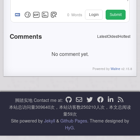
0
Words
Login
Submit
Comments
Latest
Oldest
Hottest
No comment yet.
Powered by
Waline
v2.15.8
脚踏实地
Contact me at:
本站总访问量
309640
次，本站访客数
250210
人次，本文总阅读
量
59
次
Site powered by
Jekyll
&
Github Pages
.
Theme designed by
HyG
.