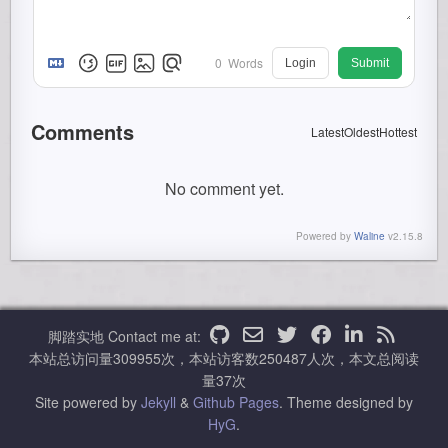
0
Words
Login
Submit
Comments
Latest
Oldest
Hottest
No comment yet.
Powered by
Waline
v2.15.8
脚踏实地
Contact me at:
本站总访问量
309955
次，本站访客数
250487
人次，本文总阅读
量
37
次
Site powered by
Jekyll
&
Github Pages
.
Theme designed by
HyG
.