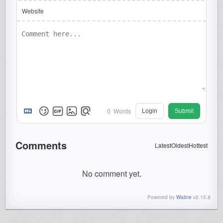
Website
0
Words
Login
Submit
Comments
Latest
Oldest
Hottest
No comment yet.
Powered by
Waline
v2.15.8