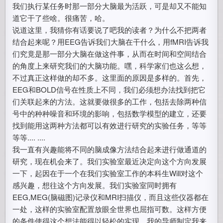
我们执行某任务时那一部分大脑最为活跃，可是却又不能知
道它干了些啥。很痛苦，哈。
说道这里，我猜你有话要说了吧我的读者？为什么不把两者
结合起来呢？用EEG告诉我们大脑在干什么，用fMRI告诉我
们究竟是那一部分大脑在做这件事，从而在时间和空间结合
的角度上来研究我们的大脑功能。嘿，科学家们也这么想，
不过真正这样做的却不多。这里面的原因是多样的。首先，
EEG和BOLD信号在性质上不同，我们必须想办法找到把它
们关联起来的方法。这就要做很多的工作，包括去除两种信
号中的种种噪音和环境的影响，包括数学模型的建立，还要
找到能用这两种方法都可以有效进行研究的实验任务，等等
等等.... ....
我一直有兴趣能将不同的脑成像方法结合起来进行做通道的
研究，现在机会来了。我们实验室最近决定向这个方向发展
一下，起因在于一个在我们实验室工作的本科生Will对这个
感兴趣，想往这个方向发展。我们实验室同时拥有
EEG,MEG(脑磁图)记录仪和MRI扫描仪，而且这些仪器都在
一处，这样的实验室配置放眼全世界也屈指可数。这样方便
的条件使得这个想法能得以轻松的实现。我的导师制定我来