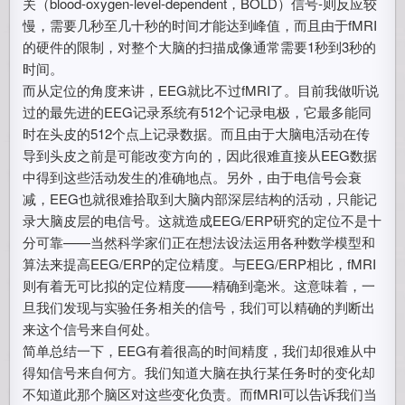
关（blood-oxygen-level-dependent，BOLD）信号-则反应较
慢，需要几秒至几十秒的时间才能达到峰值，而且由于fMRI
的硬件的限制，对整个大脑的扫描成像通常需要1秒到3秒的
时间。
而从定位的角度来讲，EEG就比不过fMRI了。目前我做听说
过的最先进的EEG记录系统有512个记录电极，它最多能同
时在头皮的512个点上记录数据。而且由于大脑电活动在传
导到头皮之前是可能改变方向的，因此很难直接从EEG数据
中得到这些活动发生的准确地点。另外，由于电信号会衰
减，EEG也就很难拾取到大脑内部深层结构的活动，只能记
录大脑皮层的电信号。这就造成EEG/ERP研究的定位不是十
分可靠——当然科学家们正在想法设法运用各种数学模型和
算法来提高EEG/ERP的定位精度。与EEG/ERP相比，fMRI
则有着无可比拟的定位精度——精确到毫米。这意味着，一
旦我们发现与实验任务相关的信号，我们可以精确的判断出
来这个信号来自何处。
简单总结一下，EEG
有着很高的时间精度，我们却很难从中
得知信号来自何方。我们知道大脑在执行某任务时的变化却
不知道此那个脑区对这些变化负责。而fMRI可以告诉我们当