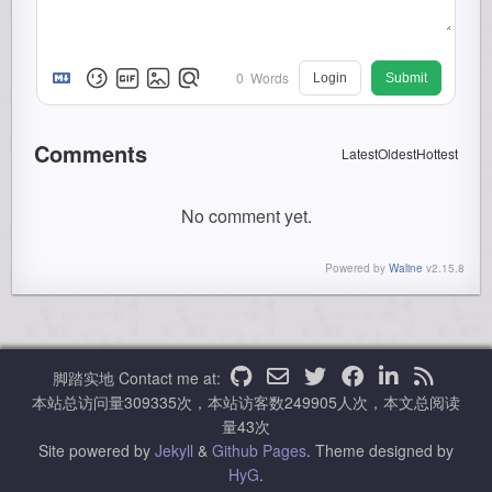
0
Words
Login
Submit
Comments
Latest
Oldest
Hottest
No comment yet.
Powered by
Waline
v2.15.8
脚踏实地
Contact me at:
本站总访问量
309335
次，本站访客数
249905
人次，本文总阅读
量
43
次
Site powered by
Jekyll
&
Github Pages
.
Theme designed by
HyG
.