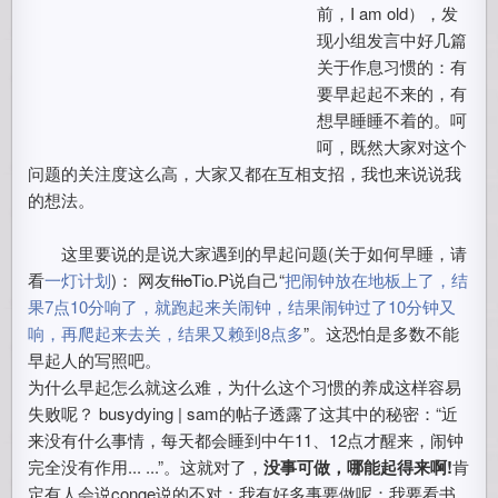
前，I am old），发
现小组发言中好几篇
关于作息习惯的：有
要早起起不来的，有
想早睡睡不着的。呵
呵，既然大家对这个
问题的关注度这么高，大家又都在互相支招，我也来说说我
的想法。
这里要说的是说大家遇到的早起问题(关于如何早睡，请
看
一灯计划
)： 网友
filo
Tio.P说自己“
把闹钟放在地板上了，结
果7点10分响了，就跑起来关闹钟，结果闹钟过了10分钟又
响，再爬起来去关，结果又赖到8点多
”。这恐怕是多数不能
早起人的写照吧。
为什么早起怎么就这么难，为什么这个习惯的养成这样容易
失败呢？ busydying | sam的帖子透露了这其中的秘密：“近
来没有什么事情，每天都会睡到中午11、12点才醒来，闹钟
完全没有作用... ...”。这就对了，
没事可做，哪能起得来啊!
肯
定有人会说conge说的不对：我有好多事要做呢：我要看书