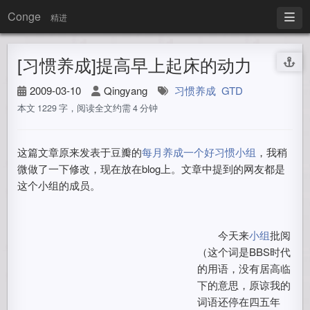
Conge
精进
[习惯养成]提高早上起床的动力
2009-03-10
Qingyang
习惯养成
GTD
本文 1229 字，阅读全文约需 4 分钟
这篇文章原来发表于豆瓣的
每月养成一个好习惯小组
，我稍
微做了一下修改，现在放在blog上。文章中提到的网友都是
这个小组的成员。
今天来
小组
批阅
（这个词是BBS时代
的用语，没有居高临
下的意思，原谅我的
词语还停在四五年