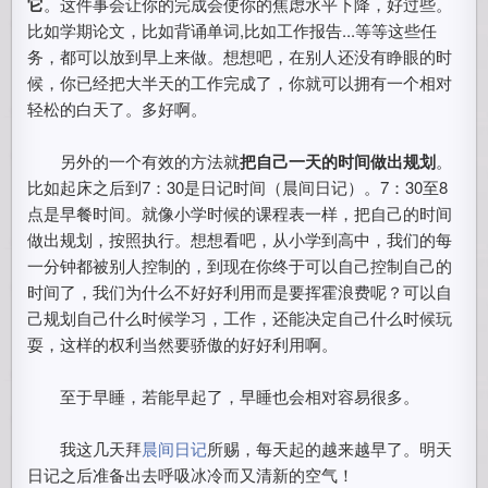
它
。这件事会让你的完成会使你的焦虑水平下降，好过些。
比如学期论文，比如背诵单词,比如工作报告...等等这些任
务，都可以放到早上来做。想想吧，在别人还没有睁眼的时
候，你已经把大半天的工作完成了，你就可以拥有一个相对
轻松的白天了。多好啊。
另外的一个有效的方法就
把自己一天的时间做出规划
。
比如起床之后到7：30是日记时间（晨间日记）。7：30至8
点是早餐时间。就像小学时候的课程表一样，把自己的时间
做出规划，按照执行。想想看吧，从小学到高中，我们的每
一分钟都被别人控制的，到现在你终于可以自己控制自己的
时间了，我们为什么不好好利用而是要挥霍浪费呢？可以自
己规划自己什么时候学习，工作，还能决定自己什么时候玩
耍，这样的权利当然要骄傲的好好利用啊。
至于早睡，若能早起了，早睡也会相对容易很多。
我这几天拜
晨间日记
所赐，每天起的越来越早了。明天
日记之后准备出去呼吸冰冷而又清新的空气！