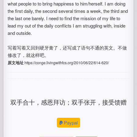
what people to to bring happiness to him/herself. I am doing
the first daily, the second several times a week, the third and
the last one barely. I need to find the mission of my life to
lead my out of the daily conflicts I am struggling with, inside
and outside.
写着写着又回到硬牙膏了，还写成了语句不通的英文。不做
修改了，就这样吧。
原文地址
https://conge.livingwithfcs.org/2010/06/22/614-620/
双手合十，感恩拜访；双手张开，接受馈赠
Paypal