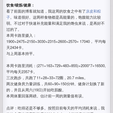
饮食/锻炼/健康：
看了前面的博客就知道，我这周的饮食之中有了
凉皮和粽
子
。味道很好。这两样食物都是高能量的，饱腹能力比较
弱。不过对于快速补充能量和满足我的馋虫来说，是再好不
过的了。
本周卡路里摄入：
1900+2475+2150+3030+2315+2600+2570= 17040， 平均每
天2434卡。
与上周基本持平。
本周卡路里消耗：(271+163+729+483+855)+2000*7=16500,
平均每天2357卡。
三次跑步，共跑了11+28+33=72圈，20.7 miles。
两次健身房力量训练，共60+90=150分钟。健身计划换了新
的，并且从周六(19日)开始吃肌酸。
本周体重回落两磅。估计前一周的测量值有误。
点评：吃得还是不够多。按照目前每天的平均消耗来说，我