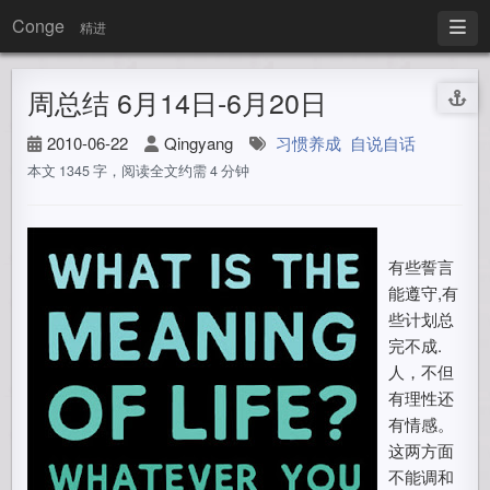
Conge
精进
周总结 6月14日-6月20日
2010-06-22
Qingyang
习惯养成
自说自话
本文 1345 字，阅读全文约需 4 分钟
有些誓言
能遵守,有
些计划总
完不成.
人，不但
有理性还
有情感。
这两方面
不能调和