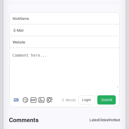
NickName
E-Mail
Website
0
Words
Login
Submit
Comments
Latest
Oldest
Hottest