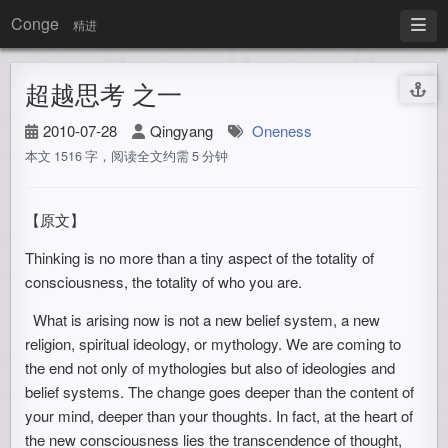
Conge
精进
超越思考 之一
2010-07-28
Qingyang
Oneness
本文 1516 字，阅读全文约需 5 分钟
【原文】
Thinking is no more than a tiny aspect of the totality of
consciousness, the totality of who you are.
What is arising now is not a new belief system, a new
religion, spiritual ideology, or mythology. We are coming to
the end not only of mythologies but also of ideologies and
belief systems. The change goes deeper than the content of
your mind, deeper than your thoughts. In fact, at the heart of
the new consciousness lies the transcendence of thought,