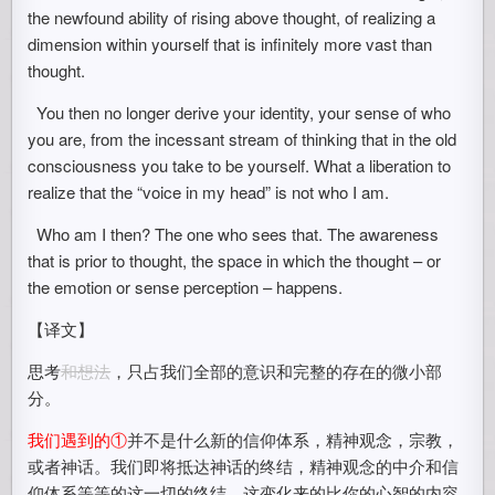
the newfound ability of rising above thought, of realizing a
dimension within yourself that is infinitely more vast than
thought.
You then no longer derive your identity, your sense of who
you are, from the incessant stream of thinking that in the old
consciousness you take to be yourself. What a liberation to
realize that the “voice in my head” is not who I am.
Who am I then? The one who sees that. The awareness
that is prior to thought, the space in which the thought – or
the emotion or sense perception – happens.
【译文】
思考
和想法
，只占我们全部的意识和完整的存在的微小部
分。
我们遇到的①
并不是什么新的信仰体系，精神观念，宗教，
或者神话。我们即将抵达神话的终结，精神观念的中介和信
仰体系等等的这一切的终结。这变化来的比你的心智的内容