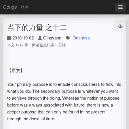
Conge
精进
当下的力量 之十二
2010-10-02
Qingyang
Oneness
本文 1747 字，阅读全文约需 5 分钟
【原文】
Your primary purpose is to enable consciousness to flow into
what you do. The secondary purpose is whatever you want
to achieve through the doing. Whereas the notion of purpose
before was always associated with future, there is now a
deeper purpose that can only be found in the present,
through the denial of time.