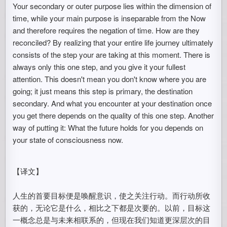
Your secondary or outer purpose lies within the dimension of
time, while your main purpose is inseparable from the Now
and therefore requires the negation of time. How are they
reconciled? By realizing that your entire life journey ultimately
consists of the step your are taking at this moment. There is
always only this one step, and you give it your fullest
attention. This doesn't mean you don't know where you are
going; it just means this step is primary, the destination
secondary. And what you encounter at your destination once
you get there depends on the quality of this one step. Another
way of putting it: What the future holds for you depends on
your state of consciousness now.
【译文】
人生的首要目标便是唤醒意识，使之关注行动。而行动所收
获的，无论它是什么，相比之下都是次要的。以前，目标这
一概念总是与未来相联系的，但现在我们知道更深层次的目