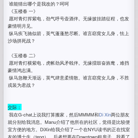
谁能猜出哪个是我改的？呵呵
《玉楼春 一》
愿对青灯挥紫电，劲气呼号壶酒伴。无缘披挂踏征程，也发
豪情明月见。
纵马疾飞驰似箭，英气蓬蓬愁尽断。谁言窈窕女儿身，怯上
沙场拼死战？
《玉楼春 二》
愿对青灯横紫电，虎帐劲风矛戟伴。无缘擂鼓奋旌麾，难挡
豪情鸿志满。
纵马急鞭天渐远，英气肆意柔情散。谁言窈窕女儿身，不胜
戎装为君战？
交际：
我在G-chat上说我打算搬家，然后MMMM和
Di Xin
两位朋友
就分别给我消息。Manu介绍了他所在的社区，觉得是比较便
宜方便的地方。DiXin给我介绍了一个在NYU读书的正在找室
友的博士生（teng）。后者想要在Downtown租房子，我看了