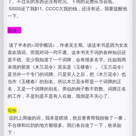
了。不过买的东西还没有吃完。下周的花费应当会低。
SSSS还了我$11. CCCC欠我的钱，还没有还。我要提醒他
一下。
阅读：
读了半本的<词学概说>，作者吴丈蜀。读这本书是因为女友
喜欢填词。而我对词一窍不通。这本书关于词的各种知识还
是不错。至少我知道了一个词牌，会有很多名字。比如我周
末填的那首《木兰花令》其实是《玉楼春》，《玉兰花令》
是另外一个专门的词牌。只是宋人之后，把《木兰花令》也
当作《玉楼春》的别名。所以木兰花令即是一个词牌的正
名，又是一个词牌的别名。类似的例子数不胜数。词牌正名
的工作，不是到是不是有人在做。我倒是不关心了。
写作
：
说到上周做的词，我本是瞎填，然后青青帮我校验了一番，
不合律和出韵的地方都很多。我们各自改了一下，收录如
下：