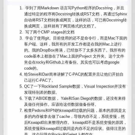
学到了用Markdown 语言写Python程序的Docstring，
并且
通过特定的程序将Docstring转换成RST文档，
再通过Sphinx
自动将RST文档转换成网页，这样的话，
可已将Docstring转
换成网页，
这样就有了网页格式的文档了。
写了两个CMP stages的文档
学会了使用git。目前使用的还不是命令行，
而是Mac下面的
客户端。这样，
我所有的开发工作都是在我的Mac上进行
的。
我的DropBox将满，已经放不了太多东西了。
我所有的
code基本上都放在了Mac上面的Project 文件夹。这个文件
夹会在rocky和Github上有备份。
其实也可以考虑google
code的。
给Steve和Dan简单讲解了C-
PAC的配置并且让他们开始自
己运行C-PAC了。
QC了一下Rockland Sample数据，Visual Inspection并没有
发现特别差的数据。
下载了ABIDE数据， Yale和San Diego的数据，还没有来得
及做任何操作。
应该给这些数据做备份呀。
检查Pedsns和IPN的kswapd0过载的问题，
基本的原因是太
多的内存被拿去做了cache，导致内存不足，
系统变慢，然
后Kswapd0出来整理内存。 kswapd0不是系统变慢的原因，
系统变慢和kswapd0过载同是内存不足的症状。
值得注意的
是，这个问题在Rocky和Gelert上都存在。