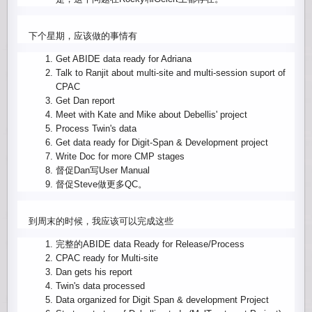
下个星期，应该做的事情有
Get ABIDE data ready for Adriana
Talk to Ranjit about multi-site and multi-session suport of
CPAC
Get Dan report
Meet with Kate and Mike about Debellis' project
Process Twin's data
Get data ready for Digit-Span & Development project
Write Doc for more CMP stages
督促Dan写User Manual
督促Steve做更多QC。
到周末的时候，我应该可以完成这些
完整的ABIDE data Ready for Release/Process
CPAC ready for Multi-site
Dan gets his report
Twin's data processed
Data organized for Digit Span & development Project