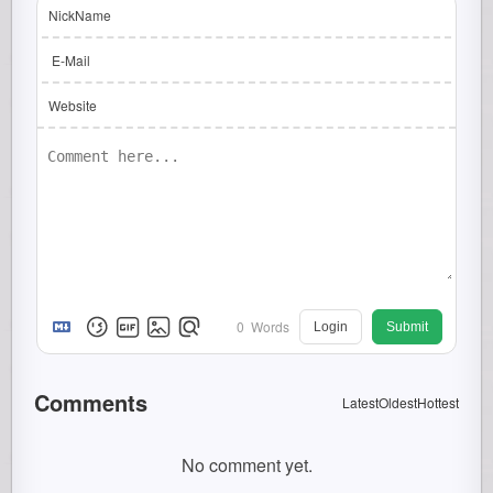
NickName
E-Mail
Website
0
Words
Login
Submit
Comments
Latest
Oldest
Hottest
No comment yet.