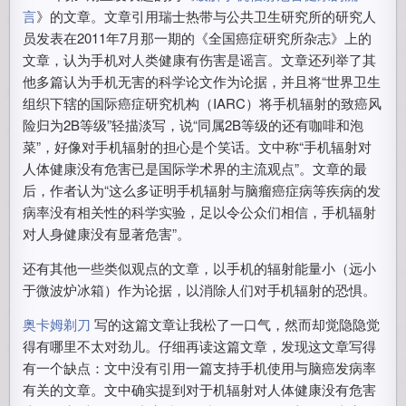
言
》的文章。文章引用瑞士热带与公共卫生研究所的研究人
员发表在2011年7月那一期的《全国癌症研究所杂志》上的
文章，认为手机对人类健康有伤害是谣言。文章还列举了其
他多篇认为手机无害的科学论文作为论据，并且将“世界卫生
组织下辖的国际癌症研究机构（IARC）将手机辐射的致癌风
险归为2B等级”轻描淡写，说“同属2B等级的还有咖啡和泡
菜”，好像对手机辐射的担心是个笑话。文中称“手机辐射对
人体健康没有危害已是国际学术界的主流观点”。文章的最
后，作者认为“这么多证明手机辐射与脑瘤癌症病等疾病的发
病率没有相关性的科学实验，足以令公众们相信，手机辐射
对人身健康没有显著危害”。
还有其他一些类似观点的文章，以手机的辐射能量小（远小
于微波炉冰箱）作为论据，以消除人们对手机辐射的恐惧。
奥卡姆剃刀
写的这篇文章让我松了一口气，然而却觉隐隐觉
得有哪里不太对劲儿。仔细再读这篇文章，发现这文章写得
有一个缺点：文中没有引用一篇支持手机使用与脑癌发病率
有关的文章。文中确实提到对于机辐射对人体健康没有危害