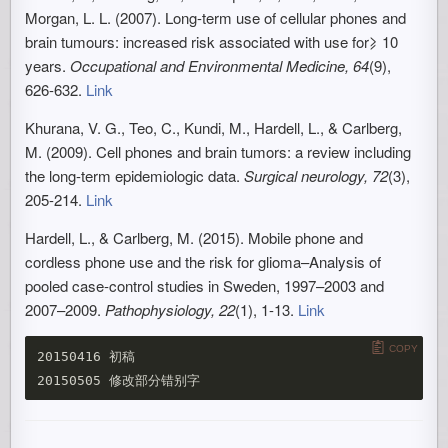
Morgan, L. L. (2007). Long-term use of cellular phones and
brain tumours: increased risk associated with use for⩾ 10
years.
Occupational and Environmental Medicine, 64
(9),
626-632.
Link
Khurana, V. G., Teo, C., Kundi, M., Hardell, L., & Carlberg,
M. (2009). Cell phones and brain tumors: a review including
the long-term epidemiologic data.
Surgical neurology, 72
(3),
205-214.
Link
Hardell, L., & Carlberg, M. (2015). Mobile phone and
cordless phone use and the risk for glioma–Analysis of
pooled case-control studies in Sweden, 1997–2003 and
2007–2009.
Pathophysiology, 22
(1), 1-13.
Link
COPY
20150416 初稿
