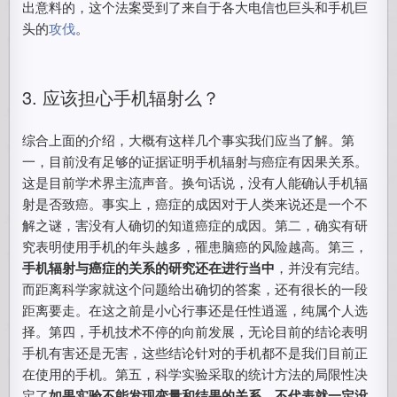
出意料的，这个法案受到了来自于各大电信也巨头和手机巨
头的
攻伐
。
3. 应该担心手机辐射么？
综合上面的介绍，大概有这样几个事实我们应当了解。第
一，目前没有足够的证据证明手机辐射与癌症有因果关系。
这是目前学术界主流声音。换句话说，没有人能确认手机辐
射是否致癌。事实上，癌症的成因对于人类来说还是一个不
解之谜，害没有人确切的知道癌症的成因。第二，确实有研
究表明使用手机的年头越多，罹患脑癌的风险越高。第三，
手机辐射与癌症的关系的研究还在进行当中
，并没有完结。
而距离科学家就这个问题给出确切的答案，还有很长的一段
距离要走。在这之前是小心行事还是任性逍遥，纯属个人选
择。第四，手机技术不停的向前发展，无论目前的结论表明
手机有害还是无害，这些结论针对的手机都不是我们目前正
在使用的手机。第五，科学实验采取的统计方法的局限性决
定了
如果实验不能发现变量和结果的关系，不代表就一定没