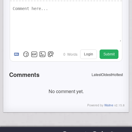
0
Words
Login
Submit
Comments
Latest
Oldest
Hottest
No comment yet.
Powered by
Waline
v2.15.8