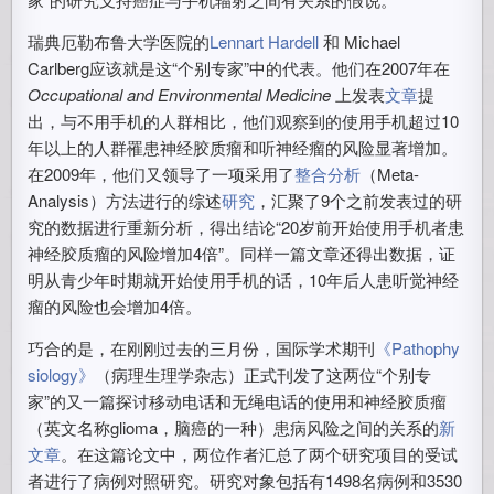
瑞典厄勒布鲁大学医院的
Lennart Hardell
和 Michael
Carlberg应该就是这“个别专家”中的代表。他们在2007年在
Occupational and Environmental Medicine
上发表
文章
提
出，与不用手机的人群相比，他们观察到的使用手机超过10
年以上的人群罹患神经胶质瘤和听神经瘤的风险显著增加。
在2009年，他们又领导了一项采用了
整合分析
（Meta-
Analysis）方法进行的综述
研究
，汇聚了9个之前发表过的研
究的数据进行重新分析，得出结论“20岁前开始使用手机者患
神经胶质瘤的风险增加4倍”。同样一篇文章还得出数据，证
明从青少年时期就开始使用手机的话，10年后人患听觉神经
瘤的风险也会增加4倍。
巧合的是，在刚刚过去的三月份，国际学术期刊
《Pathophy
siology》
（病理生理学杂志）正式刊发了这两位“个别专
家”的又一篇探讨移动电话和无绳电话的使用和神经胶质瘤
（英文名称glioma，脑癌的一种）患病风险之间的关系的
新
文章
。在这篇论文中，两位作者汇总了两个研究项目的受试
者进行了病例对照研究。研究对象包括有1498名病例和3530