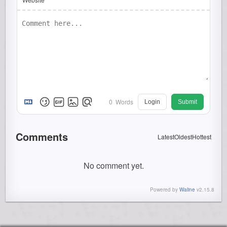
0
Words
Login
Submit
Comments
Latest
Oldest
Hottest
No comment yet.
Powered by
Waline
v2.15.8