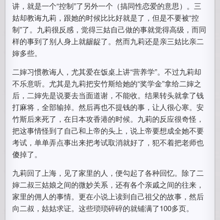
讲，就是一个“控制”了另外一个（搞同性恋爱的意思）。三
姑却教诲九莉，跟她的时候比比好就是了，但是不要被“控
制”了。九莉很反感，觉得三姑自己做的事就觉得高级，而同
样的事到了别人身上就龌龊了。然而九莉还是亲三姑比亲二
婶多些。
二婶习惯教诲人，尤其爱在饭桌上讲“营养学”。不过九莉却
不乐意听。尤其是九莉把安竹斯给她的“奖学金”拿给二婶之
后，二婶先是说要去当面道谢，不能收。结果转头就拿了钱
打麻将，全部输掉。然后再也不提钱的事，让人很心寒。安
竹斯后来死了，在日本攻香港的时候。九莉的反应很奇怪，
把这事情怪到了自己和上帝的头上，说上帝要想成全她不要
考试，单单弄点事出来把考试取消就好了，犯不着把老师也
傻掉了。
九莉回了上海，见了家里的人，便勾起了各种回忆。除了二
婶二叔三姑娘之间的微妙关系，还有各个亲戚之间的往来，
家里的佣人的事情。更在小说上读到自己祖父的故事，然后
向二叔，姑姑求证。这些琐琐碎碎的就铺满了100多页。