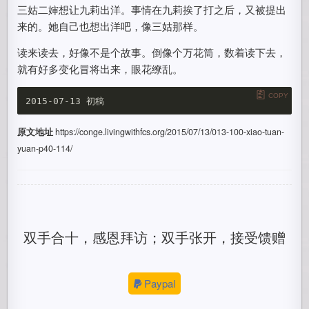
三姑二婶想让九莉出洋。事情在九莉挨了打之后，又被提出
来的。她自己也想出洋吧，像三姑那样。
读来读去，好像不是个故事。倒像个万花筒，数着读下去，
就有好多变化冒将出来，眼花缭乱。
COPY
原文地址
https://conge.livingwithfcs.org/2015/07/13/013-100-xiao-tuan-
yuan-p40-114/
双手合十，感恩拜访；双手张开，接受馈赠
Paypal