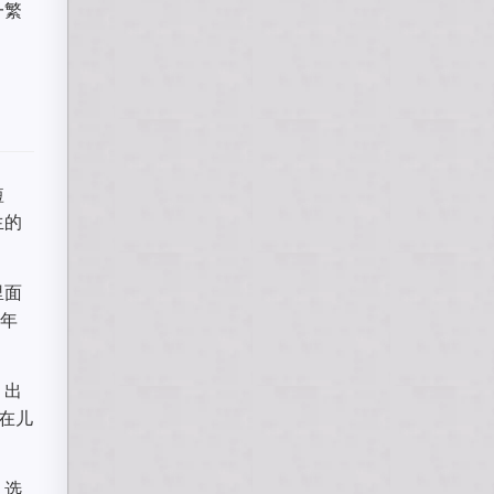
一繁
短
生的
里面
多年
，出
在儿
？选