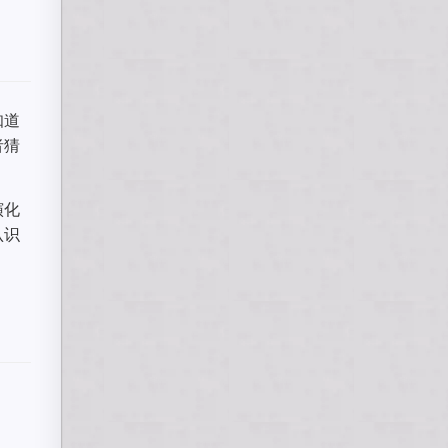
知道
者猜
演化
认识