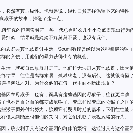
性，必然有其适应性。也就是说，经过自然选择保留下来的特性
。疯猴子的故事，推翻了这一点。
i）发现他所研究的恒河猴种群，每一代总有那么几个小公猴表现出行为
，爱打架，结果就是姥姥不疼舅舅不爱，也没有玩伴。
的族群去其他族群讨生活。Soumi教授曾经以为这些暴戾的猴
族群的入侵，用他们的暴力获得生存的机会。
讨生活，就被自己族群赶走了。他们也无法进入其他族群，因为
最终结果，往往是离群索居，孤独终老，没有后代。这就很奇怪
然选择淘汰才对。为什么他们在每一代里面不断出现呢？
的基因在母猴子上也有，而具有这些基因的母猴子，往往更自信
猴子也不是百分百的都变成疯猴子。变疯和没变疯的公猴子之间
这些猴子额外付出努力，照顾它们婴儿时期的需求，它们往往能
没有强大到能应付他们的哭闹，对它们采取了漠视忽略的行为。
基因，确实利于具有这个基因的群体的繁衍，这通过具有这个基