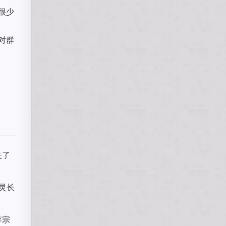
很少
对群
失了
为灵长
弃宗