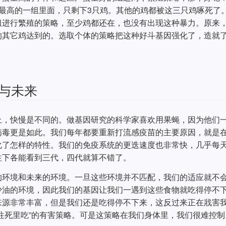
最高的一组里面，只剩下3只鸡。其他的鸡都被这三只鸡啄死了
组进行繁殖的策略，至少鸡都还在，也没有出现这种暴力。原来
的其它鸡达到的。选取个体的策略把这种好斗基因强化了，造就
与未来
上，快慢是不同的。做基因研究的科学家喜欢用果蝇，因为他们
病毒更是如此。我们每年都要重新打流感疫苗的主要原因，就是
化了怎样的特性。我们的免疫系统的更迭速度也非常快，几乎每
往下各能看到三代，四代就算不错了。
的环境和未来的环境。一旦这些环境并不匹配，我们的适应就不
少油的环境，因此我们的基因让我们一遇到这些食物就吃得停不
来源非常丰富，但是我们还是吃得停不下来，这反过来正在戕害
往死里吃”的有害策略。可是这策略在我们身体里，我们很难控制