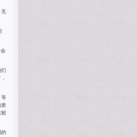
，无
问
子会
他们
了，
，等
的差
比较
因的