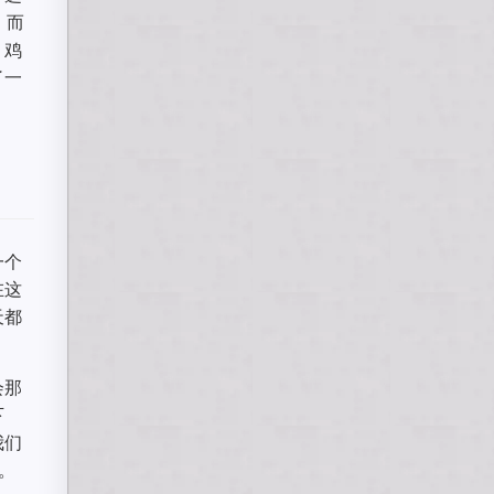
。而
，鸡
了一
一个
在这
天都
会那
下
我们
。