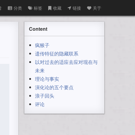
音
分类
标签
收藏
链接
关于
Content
疯猴子
遗传特征的隐藏联系
以对过去的适应去应对现在与
未来
理论与事实
演化论的五个要点
浪子回头
评论