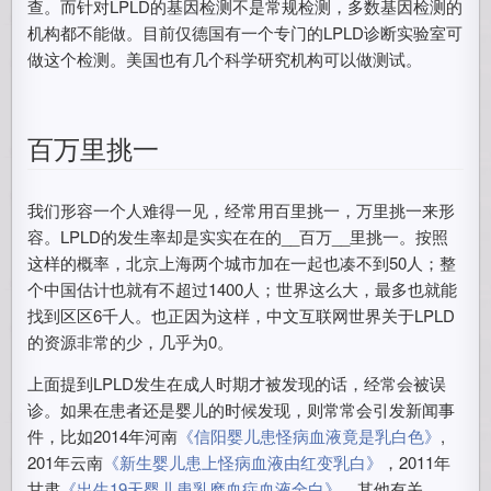
查。而针对LPLD的基因检测不是常规检测，多数基因检测的
机构都不能做。目前仅德国有一个专门的LPLD诊断实验室可
做这个检测。美国也有几个科学研究机构可以做测试。
百万里挑一
我们形容一个人难得一见，经常用百里挑一，万里挑一来形
容。LPLD的发生率却是实实在在的__百万__里挑一。按照
这样的概率，北京上海两个城市加在一起也凑不到50人；整
个中国估计也就有不超过1400人；世界这么大，最多也就能
找到区区6千人。也正因为这样，中文互联网世界关于LPLD
的资源非常的少，几乎为0。
上面提到LPLD发生在成人时期才被发现的话，经常会被误
诊。如果在患者还是婴儿的时候发现，则常常会引发新闻事
件，比如2014年河南
《信阳婴儿患怪病血液竟是乳白色》
,
201年云南
《新生婴儿患上怪病血液由红变乳白》
，2011年
甘肃
《出生19天婴儿患乳糜血症血液全白》
。其他有关