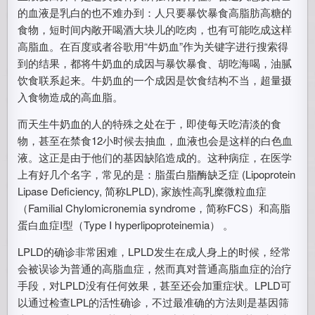
的血液是乳白的也不难办到：人只要暴饮暴食高脂肪高糖的
食物，短时间内敞开喝酒大块儿的吃肉，也有可能吃成这样
高脂血。在百度或者谷歌用“牛奶血”作为关键字进行搜索得
到的结果，都将牛奶血的成因与暴饮暴食、胡吃海喝，油腻
饮食联系起来。牛奶血的一个成因是饮食结构不当，超量摄
入食物造成的高血脂。
而天生牛奶血的人的特殊之处在于，即使每天吃清淡的食
物，甚至在禁食12小时候去抽血，血液也会是这样的白色血
液。这正是由于他们的基因缺陷造成的。这种病症，在医学
上有好几个名字，常见的是：脂蛋白脂酶缺乏症 (Lipoprotein
Lipase Deficiency, 简称LPLD), 家族性高乳糜微粒血症
（Familial Chylomicronemia syndrome，简称FCS）和高脂
蛋白血症I型（Type I hyperlipoproteinemia） 。
LPLD的确诊非常困难，LPLD发生在成人身上的时候，经常
会被误诊为普通的高脂血症，然而真对普通高脂血症的治疗
手段，对LPLD没有任何效果，甚至还会加重症状。LPLD可
以通过检查LPL的活性确诊，不过最准确的方法则是基因筛