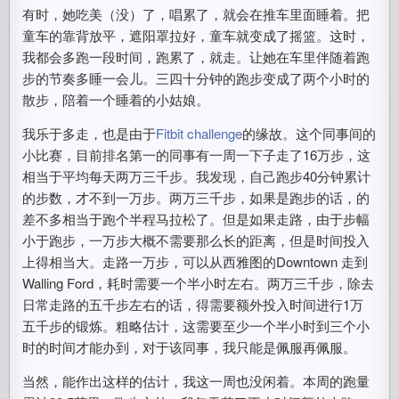
有时，她吃美（没）了，唱累了，就会在推车里面睡着。把
童车的靠背放平，遮阳罩拉好，童车就变成了摇篮。这时，
我都会多跑一段时间，跑累了，就走。让她在车里伴随着跑
步的节奏多睡一会儿。三四十分钟的跑步变成了两个小时的
散步，陪着一个睡着的小姑娘。
我乐于多走，也是由于
Fitbit challenge
的缘故。这个同事间的
小比赛，目前排名第一的同事有一周一下子走了16万步，这
相当于平均每天两万三千步。我发现，自己跑步40分钟累计
的步数，才不到一万步。两万三千步，如果是跑步的话，的
差不多相当于跑个半程马拉松了。但是如果走路，由于步幅
小于跑步，一万步大概不需要那么长的距离，但是时间投入
上得相当大。走路一万步，可以从西雅图的Downtown 走到
Walling Ford，耗时需要一个半小时左右。两万三千步，除去
日常走路的五千步左右的话，得需要额外投入时间进行1万
五千步的锻炼。粗略估计，这需要至少一个半小时到三个小
时的时间才能办到，对于该同事，我只能是佩服再佩服。
当然，能作出这样的估计，我这一周也没闲着。本周的跑量