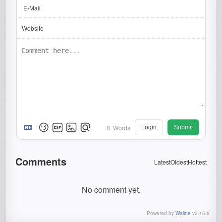
E-Mail
Website
0
Words
Login
Submit
Comments
Latest
Oldest
Hottest
No comment yet.
Powered by
Waline
v2.15.8