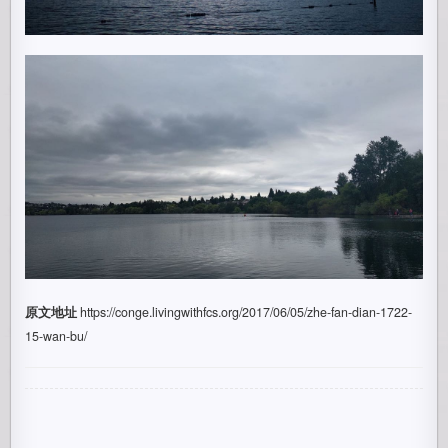
原文地址
https://conge.livingwithfcs.org/2017/06/05/zhe-fan-dian-1722-
15-wan-bu/