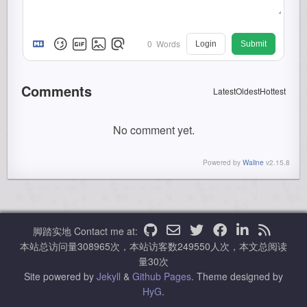
0
Words
Login
Submit
Comments
Latest
Oldest
Hottest
No comment yet.
Powered by
Waline
v2.15.8
脚踏实地
Contact me at:
本站总访问量
308965
次，本站访客数
249550
人次，本文总阅读
量
30
次
Site powered by
Jekyll
&
Github Pages
.
Theme designed by
HyG
.