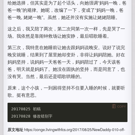
给她选择，但其实是为了起个话头，向她强调“妈妈一晚，爸
爸一晚”的规律。她呢，改编了一下，变成了“妈妈一晚，爸
爸一晚, 姥姥一晚”。虽然，她还并没有实施让姥姥陪睡。
这之后，我又陪了两次，第二次同第一次一样，先是哭了一
场。我依然是靠闹钟救场让她安静，最后唱歌睡着。
第三次，我特意在她睡前让她去跟妈妈说晚安。说好了说完
晚安就睡，结果到了屋里她却变卦，非得让妈妈陪她。好在
妈妈坚持，说妈妈一天爸爸一天，妈妈陪过了，今天该爸
爸，明天就是妈妈了。她没在固执的坚持，而是同意了，也
没有哭。当然，最后还是唱歌哄睡的。
原来，这个小孩，一到困得坚持不住要入睡的时候，就要听
歌。挺有意思。
COPY
20170825 初稿

原文地址
https://conge.livingwithfcs.org/2017/08/25/NewDaddy-010-off-