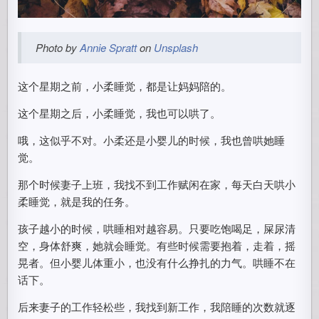
Photo by
Annie Spratt
on
Unsplash
这个星期之前，小柔睡觉，都是让妈妈陪的。
这个星期之后，小柔睡觉，我也可以哄了。
哦，这似乎不对。小柔还是小婴儿的时候，我也曾哄她睡
觉。
那个时候妻子上班，我找不到工作赋闲在家，每天白天哄小
柔睡觉，就是我的任务。
孩子越小的时候，哄睡相对越容易。只要吃饱喝足，屎尿清
空，身体舒爽，她就会睡觉。有些时候需要抱着，走着，摇
晃者。但小婴儿体重小，也没有什么挣扎的力气。哄睡不在
话下。
后来妻子的工作轻松些，我找到新工作，我陪睡的次数就逐