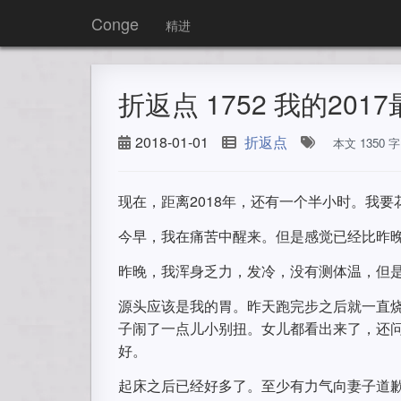
Conge
精进
折返点 1752 我的20
2018-01-01
折返点
本文 1350
现在，距离2018年，还有一个半小时。我要
今早，我在痛苦中醒来。但是感觉已经比昨
昨晚，我浑身乏力，发冷，没有测体温，但
源头应该是我的胃。昨天跑完步之后就一直
子闹了一点儿小别扭。女儿都看出来了，还问
好。
起床之后已经好多了。至少有力气向妻子道