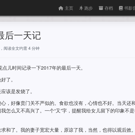
主页
跑步
存档
书影
17最后一天记
 字，阅读全文约需 4 分钟
花点儿时间记录一下2017年的最后一天。
晚好了。
是应该是发烧了。
烧心，好像贲门关不严似的。食欲也没有，心情也不好。当天还
我怎么又不高兴了。一个“又”字，提醒我给女儿留下的印象不是
歉求和了。我的妻子宽宏大量，原谅了我，当然，也得以观后效