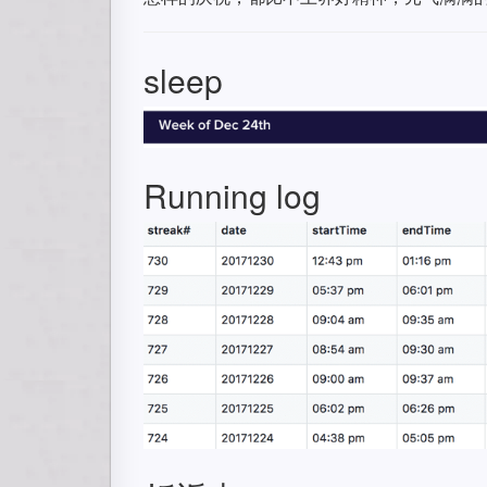
sleep
Running log