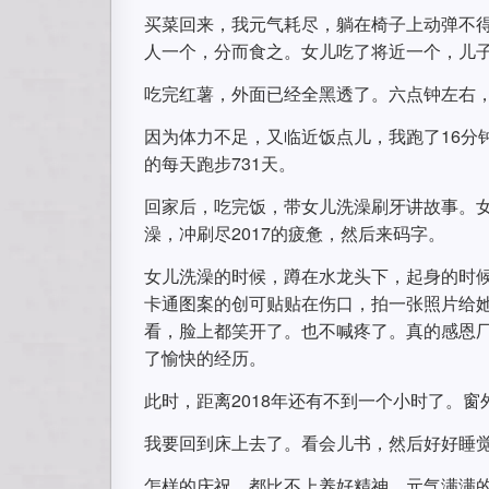
买菜回来，我元气耗尽，躺在椅子上动弹不
人一个，分而食之。女儿吃了将近一个，儿
吃完红薯，外面已经全黑透了。六点钟左右，
因为体力不足，又临近饭点儿，我跑了16分钟
的每天跑步731天。
回家后，吃完饭，带女儿洗澡刷牙讲故事。
澡，冲刷尽2017的疲惫，然后来码字。
女儿洗澡的时候，蹲在水龙头下，起身的时
卡通图案的创可贴贴在伤口，拍一张照片给
看，脸上都笑开了。也不喊疼了。真的感恩
了愉快的经历。
此时，距离2018年还有不到一个小时了。
我要回到床上去了。看会儿书，然后好好睡
怎样的庆祝，都比不上养好精神，元气满满