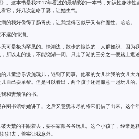
》。这本书是我2017年看过的最精彩的一本书，知识性趣味性
机看它，好几次忽略了妻，让她生气。
生病的我好像得了肠胃炎，让我觉得它似乎又有种魔性。哈哈。
家不远的绿湖。
冬天可是极为罕见的。绿湖边，散步的锻炼的，人群如织。因为
走，所以走的慢，不能绕湖一周。只走了湖的三分之一便踏上返
边的儿童游乐设施玩儿，遇到了同事。他家的女儿比我的女儿大
女儿自己耍单帮。但是可以看出，两个孩子还是愿意一起玩儿的
去我和妻预借的书。
我在图书馆给她讲了。之后又意犹未尽的将它们借了出来。这个
儿破天荒的不跟着去，要在家跟爷爷玩儿。这个小孩子，经常是
跟妈妈去，着实让我意外。