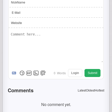
NickName
E-Mail
Website
0
Words
Login
Submit
Comments
Latest
Oldest
Hottest
No comment yet.