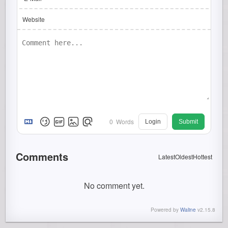
Website
0
Words
Login
Submit
Comments
Latest
Oldest
Hottest
No comment yet.
Powered by
Waline
v2.15.8