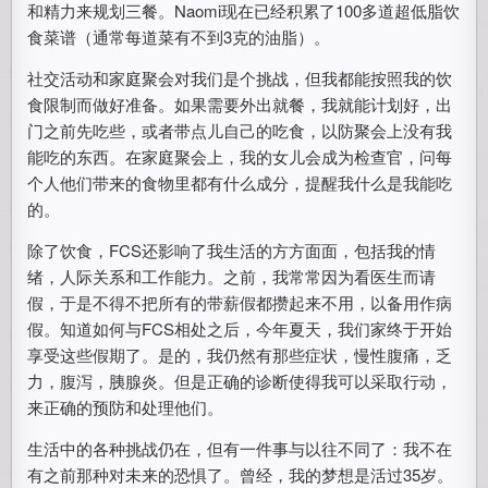
和精力来规划三餐。Naomi现在已经积累了100多道超低脂饮
食菜谱（通常每道菜有不到3克的油脂）。
社交活动和家庭聚会对我们是个挑战，但我都能按照我的饮
食限制而做好准备。如果需要外出就餐，我就能计划好，出
门之前先吃些，或者带点儿自己的吃食，以防聚会上没有我
能吃的东西。在家庭聚会上，我的女儿会成为检查官，问每
个人他们带来的食物里都有什么成分，提醒我什么是我能吃
的。
除了饮食，FCS还影响了我生活的方方面面，包括我的情
绪，人际关系和工作能力。之前，我常常因为看医生而请
假，于是不得不把所有的带薪假都攒起来不用，以备用作病
假。知道如何与FCS相处之后，今年夏天，我们家终于开始
享受这些假期了。是的，我仍然有那些症状，慢性腹痛，乏
力，腹泻，胰腺炎。但是正确的诊断使得我可以采取行动，
来正确的预防和处理他们。
生活中的各种挑战仍在，但有一件事与以往不同了：我不在
有之前那种对未来的恐惧了。曾经，我的梦想是活过35岁。