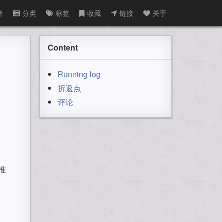
音
分类
标签
收藏
链接
关于
Content
Running log
折返点
评论
推