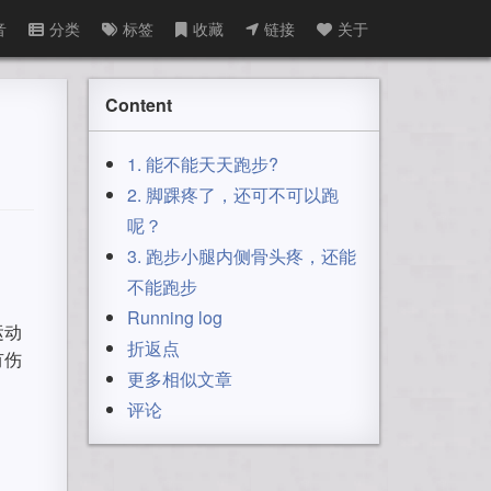
音
分类
标签
收藏
链接
关于
Content
1. 能不能天天跑步?
2. 脚踝疼了，还可不可以跑
呢？
3. 跑步小腿内侧骨头疼，还能
不能跑步
Running log
运动
折返点
有伤
更多相似文章
评论