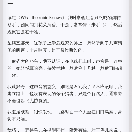
一
读过《What the robin knows》 我时常会注意到鸟鸣的婉转
动听，如同闻到花朵清香。于是，常常停下来听鸟叫，然后
观察它是在干啥。
星期五那天，送孩子上学后返家的路上，忽然听到了几声清
脆的叫声，非常响亮，是平常没听过的。
一麻雀大的小鸟，我不认识，在电线杆上叫，声音是一连串
的，婉转悦耳响亮，持续半秒，然后停十几秒，然后再响起
一次。
我就好奇，这声音的意义。难道是看到我了？不应该呀，我
走在路上，也没有表现的像个猎者，只是个行路人，通常都
不会引起鸟儿惊觉的。
我驻足观察，很快发现，马路对面一个人坐在门口喝茶，身
边有只猫。
我猜，一定是鸟儿在提醒同伴，附近有猫。对于鸟儿来说，