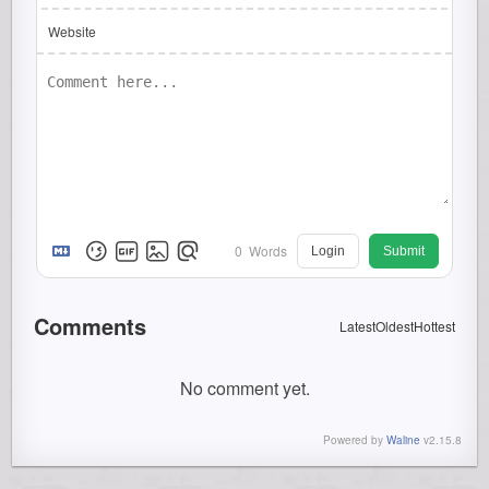
Website
0
Words
Login
Submit
Comments
Latest
Oldest
Hottest
No comment yet.
Powered by
Waline
v2.15.8