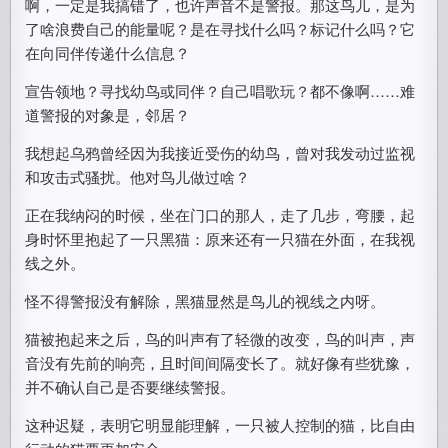
啊，一定是我搞错了，也许声音不是警报。那这鸟儿，是为
了啥浪费自己的能量呢？是在寻找什么吗？标记什么吗？它
在向同伴传递什么信息？
宣告领地？寻找幼鸟或同伴？自己唱歌玩？都不像啊……难
道警报的对象是，邻居？
我想起乌鸦曾经因为我接近受伤的幼鸟，曾对我发动过监视
和攻击式骚扰。他对鸟儿做过啥？
正在我纳闷的时候，坐在门口的那人，走了几步，弯腰，起
身时怀里抱起了一只黑猫：原来还有一只猫在外面，在我视
线之外。
怪不得警报没有解除，黑猫显然是鸟儿的视线之内呀。
猫被抱起来之后，鸟的叫声有了轻微的改变，鸟的叫声，声
音没有先前的响亮，且时间间隔变长了。就好像有些犹豫，
并不确认自己是否要继续警报。
这种迟疑，表明它明显能理解，一只被人控制的猫，比自由