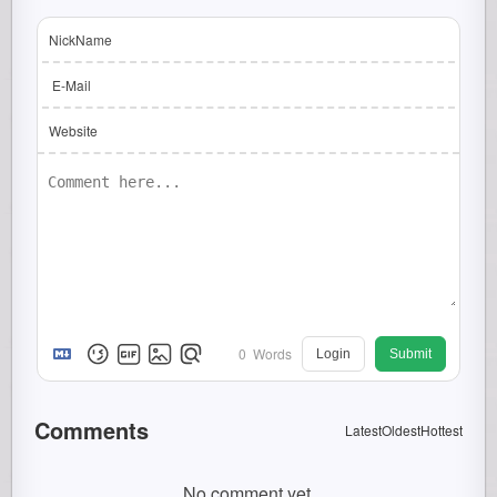
NickName
E-Mail
Website
0
Words
Login
Submit
Comments
Latest
Oldest
Hottest
No comment yet.