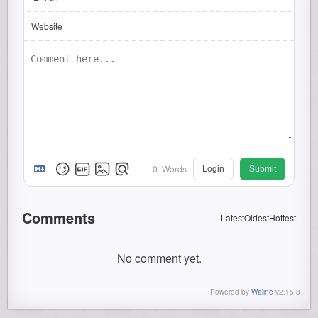
Website
0
Words
Login
Submit
Comments
Latest
Oldest
Hottest
No comment yet.
Powered by
Waline
v2.15.8