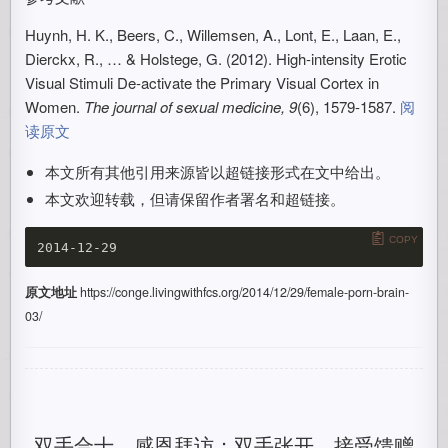
Huynh, H. K., Beers, C., Willemsen, A., Lont, E., Laan, E.,
Dierckx, R., … & Holstege, G. (2012). High‐intensity Erotic
Visual Stimuli De‐activate the Primary Visual Cortex in
Women.
The journal of sexual medicine, 9
(6), 1579-1587.
阅
读原文
本文所有其他引用来源皆以超链接形式在文中给出。
本文欢迎转载，但请保留作者署名和超链接。
COPY
原文地址
https://conge.livingwithfcs.org/2014/12/29/female-porn-brain-
03/
双手合十，感恩拜访；双手张开，接受馈赠