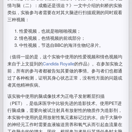
情与脑（二）：成瘾还是强迫？》一文中介绍的剑桥的实验
类似，实验参与者需要在对其大脑进行扫描观测的同时观看
三种视频：
性爱视频，也就是啪啪啪视频；
情色视频，色情视频的前戏部分；
中性视频，节选自BBC的海洋生物纪录片。
（值得一提的是，这个实验中使用的性爱视频和情色视频均
来自于上文提到的
Candida Royalle
的作品）。在参加实验之
前，所有的参与者都被告知其要做的事情。参与者们也都通
过了各种检测，证明其身心状态正常，没有性方面的问题或
者其他精神疾病。
该实验中使用的脑成像技术为正电子发射断层扫描
（PET），是临床医学中比较先进的造影技术。使用PET进
行脑成像，需要向被试注射具有放射性的物质作为造影剂，
本实验中使用的是用放射性氢元素标记过的水。由于大脑中
的神经元工作时需要血液输送营养和氧气从而引起血流量在
工作脑去的的增大。因此，根据参与者执行某项任务时大脑