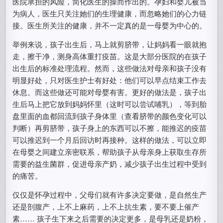
医院承担的风险，简化医生的操而作出的。孕妇和婴儿被当
为病人，医生只关注她们的生理健康，而忽略她们的心力链
接。医生所关注的健康，并不一定真的是一母婴为中心的。
举例来说，孩子出生后，马上就剪脐带，让妈妈看一眼就抱
走，擦干净，测身高体重打疫苗。这是大部分医院的在孩子
出生后的标准处理流程。然而，这些做法对母亲和孩子没有
明显好处，只对医生护士有好处：他们可以早点结束工作去
休息。而这些做还可能对母婴有害。更好的做法是，孩子出
生后马上把它放到妈妈怀里（这时可以尝试哺乳），等到胎
盘里面的血都回流到孩子身体里（查看脐带的颜色变化可以
判断）再剪脐带，孩子身上的东西可以不擦，能推迟的疫苗
可以推迟到一个月后回访时再接种。这样的做法，可以立即
在母婴之间建立亲密联系，帮助孩子从母亲身上获取生存所
需要的益生菌群，促进母亲产奶，减少孩子出生过程中受到
的痛苦。
仅仅是怀孕过程中，父母们就有许多决定要做，是自然生产
还是剖腹产，上不上麻药，上不上抗生素，要不要上催产
素…… 孩子生下来之后需要的决定更多，是母乳还是奶粉，