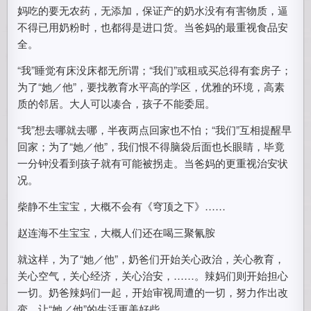
妈吃的要无农药，无添加，保证产的奶水没有有害物质，逼
不得已用奶粉时，也都得是进口货。当爸妈的最重视食品安
全。
“我”睡觉有床没床都无所谓；“我们”或租或买总得有套房子；
为了“她／他”，要找教育水平高的学区，优雅的环境，高素
质的邻居。大人可以凑合，孩子不能委屈。
“我”想去哪就去哪，半夜两点回家也不怕；“我们”互相提醒早
回家；为了“她／他”，我们恨不得脑袋后面也长眼睛，毕竟
一分钟没看到孩子就有可能被拐走。当爸妈的更重视治安状
况。
柴静不生宝宝，大概不会有《穹顶之下》……
赵连海不生宝宝，大概人们还在喝三聚氰胺
就这样，为了“她／他”，奶爸们开始关心政治，关心教育，
关心空气，关心经济，关心治安，……。辣妈们则开始担心
一切。奶爸辣妈们一起，开始审视周遭的一切，努力作出改
变，让“她／他”的生活更美好些。