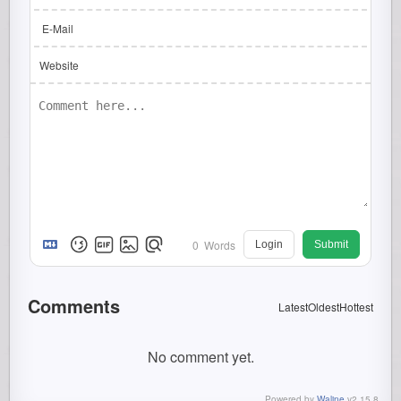
E-Mail
Website
0
Words
Login
Submit
Comments
Latest
Oldest
Hottest
No comment yet.
Powered by
Waline
v2.15.8