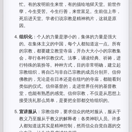
忙。有的发明前生来世，有的描绘地狱天堂。前世作
孽，今生受苦。今生行善，来世富足。生前信上帝，
死后进天堂。学者们说宗教是精神鸦片，这就是原
因。
组织化
：个人的力量是渺小的，集体的力量是强大
的。在集体主义的中国，每个人都知道这一点。所有
的宗教，都要建立教堂寺庙，开办大大小小的宗教集
会，举行各种宗教仪式、法事，诵读经典、祈祷，进
行特殊的装扮等。种种方式，目的非常明确，建立起
宗教组织，将自己与非自己宗教的成员分别开。信仰
佛教的，无论是在日本还是在纽约的寺庙，都能看到
类似的仪式。信仰基督的，走进世界任何的基督教
堂，也能有熟悉的感觉。信仰宗教，不仅是从思想上
接受洗礼那么简单，是要把全部都交给组织的。
宣讲服从
：宗教信仰，要求信众的绝对服从，服从于
教义乃至服从于教义的解释者：各类神职人员。许多
人都知道这其实是精神控制，然而信众自觉自愿的交