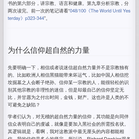
书的第六部分，讲宗教、语言和健康。第九章分析宗教，分
两次读完。前一次的笔记请看“
048/100《The World Until Yes
terday》p323-344
”。
为什么信仰超自然的力量
先要明确一下，相信或者说迷信超自然力量并不是宗教独有
的。比如欧洲人相信黑猫能带来坏运气，比如中国人相信挖
坟掘墓之人会断子绝孙。信仰某一宗教的人，能很轻松的识
别其他宗教的非理性的迷信，但是却最自己的信仰坚定无
比，并甘愿为之付出时间，金钱，财产。这也许是人类的不
可避免之缺陷？
学者们认为，对无稽的超自然力量的信仰，其功能是向同伴
信众表明自己的虔诚，就像是要加入黑社会的所需投名状。
其逻辑就是，看啊，我对这教派中最无厘头的内容都能相
信，我的信仰是多么的坚定。所以说，Richard Dawkins跟各