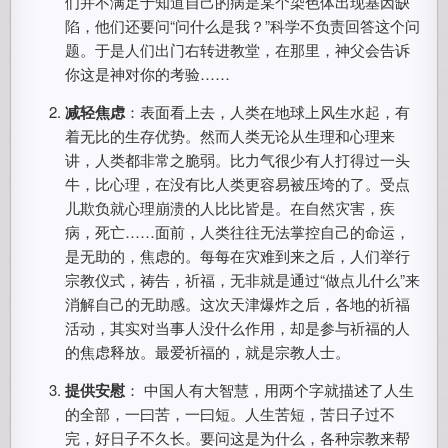
们并不满足于知道自己的病是某个染色体出现基因缺
陷，他们还要问“问什么是我？”科学不负责回答这个问
题。于是人们出门右转进教堂，在那里，神父会告诉
你这是神对你的考验……
减轻焦虑
：表面看上去，人类在地球上风生水起，有
着无比的生存优势。然而人类无论从生理和心理来
讲，人类都非常之脆弱。比力气很少有人打得过一头
牛，比心理，在没有比人类更容易被压垮的了。受点
儿欺负就心理崩溃的人比比皆是。在自然灾害，疾
病，死亡……面前，人类往往无法掌控自己的命运，
是无助的，焦虑的。每每在灾难到来之后，人们举行
宗教仪式，祷告，祈福，无非就是通过“做点儿什么”来
消解自己的无助感。这次天津爆炸之后，各地的祈福
活动，其实对当事人没什么作用，却是参与祈福的人
的焦虑释放。最爱祈福的，就是宗教人士。
提供安慰
： 中国人有大智慧，用两个字就描述了人生
的全部，一曰苦，一曰短。人生苦短，苦日子过不
完，好日子不久长。要问这是为什么，各种宗教来帮