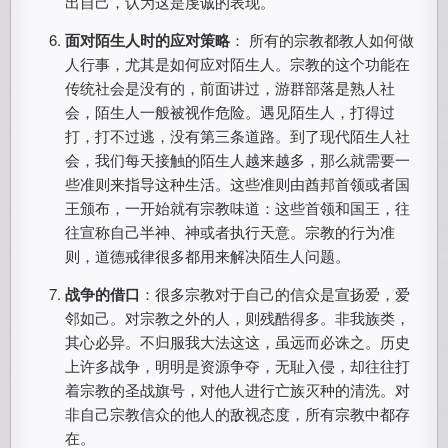
出自己，认为这是虔诚的表现。
面对陌生人时的应对策略
： 所有的宗教都教人如何做
人行事，尤其是如何应对陌生人。宗教的这个功能在
传统社会是没有的，前面讲过，游群部落是熟人社
会，陌生人一般被视作危险。遇见陌生人，打得过
打，打不过逃，没有第三条道路。到了现代陌生人社
会，我们每天接触的陌生人越来越多，那么就需要一
些准则来指导这种生活。这些准则由酋邦首领或者国
王颁布，一开始就有宗教味道：这些首领和国王，往
往宣称自己半神、神或者执行天意。宗教的行为准
则，道德戒律很多都用来解决陌生人问题。
战争的借口
：很多宗教对于自己的信众是宣扬爱，爱
邻如己。对宗教之外的人，则残酷得多。非我族类，
其心必异。不归服我大法这这，虽远而必诛之。历史
上许多战争，明明是资源争夺，无耻入侵，却往往打
着宗教的圣战旗号，对他人进行亡族灭种的清洗。对
非自己宗教信众的他人的敌视态度，所有宗教中都存
在。