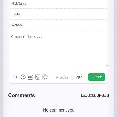
NickName
E-Mail
Website
0
Words
Login
Submit
Comments
Latest
Oldest
Hottest
No comment yet.