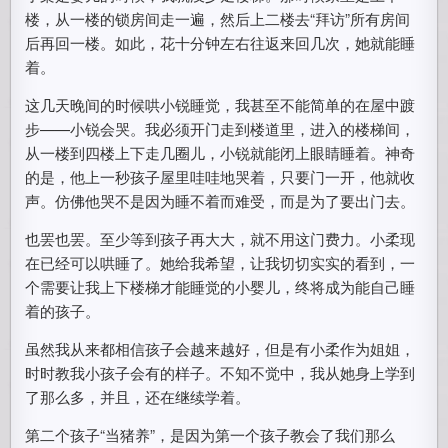
楼，从一楼的锁房间走一遍，然后上二楼去“拜访”所有房间
后再回一楼。如此，花十分钟左右往返来回几次，她就能睡
着。
这几天晚间的时候哄小锐睡觉，我甚至不能简单的在屋中踱
步——小锐会哭。我必须开门走到楼道里，进入的楼梯间，
从一楼到四楼上下走几圈儿，小锐就能闭上眼睛睡着。神奇
的是，他上一秒孩子屋里哇哇地哭着，只要门一开，他就收
声。仿佛他哭不是因为睡不着而难受，而是为了要出门去。
也罢也罢。至少等到孩子再大大，就不用这门费力。小柔现
在已经可以哄睡了。她给我希望，让我切切实实的看到，一
个需要让我上下楼梯才能睡觉的小婴儿，终将成为能自己睡
着的孩子。
虽然我从来都相信孩子会越来越好，但是有小柔作为姐姐，
时时教我小孩子会有的样子。不知不觉中，我从她身上学到
了那么多，并且，还在继续学着。
第二个孩子“当猪养”，是因为第一个孩子教会了我们那么