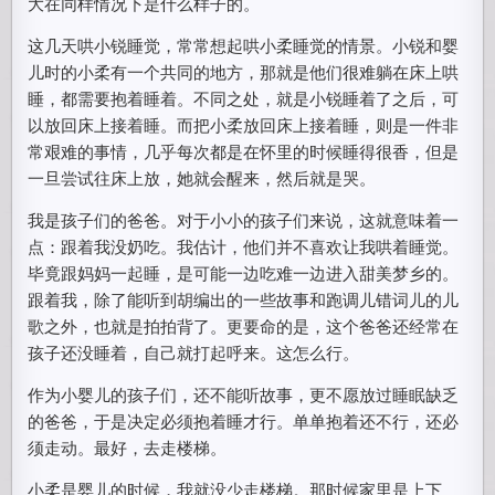
大在同样情况下是什么样子的。
这几天哄小锐睡觉，常常想起哄小柔睡觉的情景。小锐和婴
儿时的小柔有一个共同的地方，那就是他们很难躺在床上哄
睡，都需要抱着睡着。不同之处，就是小锐睡着了之后，可
以放回床上接着睡。而把小柔放回床上接着睡，则是一件非
常艰难的事情，几乎每次都是在怀里的时候睡得很香，但是
一旦尝试往床上放，她就会醒来，然后就是哭。
我是孩子们的爸爸。对于小小的孩子们来说，这就意味着一
点：跟着我没奶吃。我估计，他们并不喜欢让我哄着睡觉。
毕竟跟妈妈一起睡，是可能一边吃难一边进入甜美梦乡的。
跟着我，除了能听到胡编出的一些故事和跑调儿错词儿的儿
歌之外，也就是拍拍背了。更要命的是，这个爸爸还经常在
孩子还没睡着，自己就打起呼来。这怎么行。
作为小婴儿的孩子们，还不能听故事，更不愿放过睡眠缺乏
的爸爸，于是决定必须抱着睡才行。单单抱着还不行，还必
须走动。最好，去走楼梯。
小柔是婴儿的时候，我就没少走楼梯。那时候家里是上下