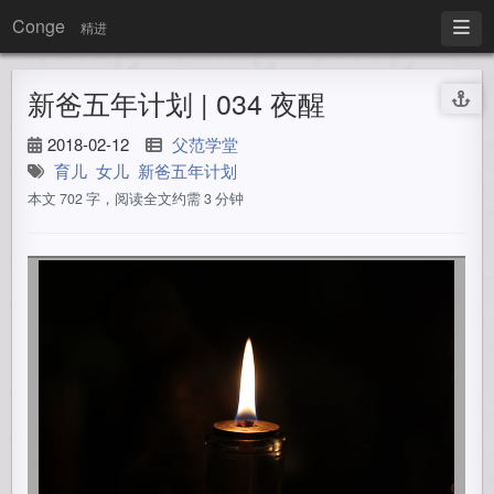
Conge
精进
新爸五年计划 | 034 夜醒
2018-02-12
父范学堂
育儿
女儿
新爸五年计划
本文 702 字，阅读全文约需 3 分钟