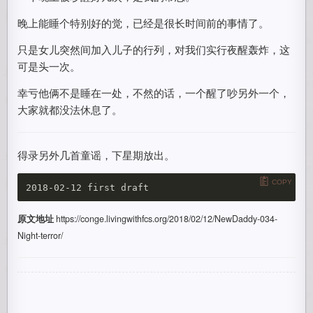
晚上能睡个特别好的觉，已经是很长时间前的事情了。
只是女儿突然间加入儿子的行列，对我们实行夜醒轰炸，这
可是头一次。
幸亏他俩不是睡在一处，不然的话，一个醒了吵另外一个，
大家就都没法休息了。
得录另外几首童谣，下星期放出。
COPY
原文地址
https://conge.livingwithfcs.org/2018/02/12/NewDaddy-034-
Night-terror/