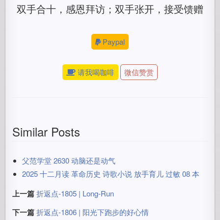
双手合十，感恩拜访；双手张开，接受馈赠
Paypal
请我喝咖啡
微信赞赏
Similar Posts
父范学堂 2630 动脑还是动气
2025 十二月读 革命历史 诗歌小说 放手育儿 过敏 08 本
上一篇
折返点-1805 | Long-Run
下一篇
折返点-1806 | 阳光下跑步的好心情