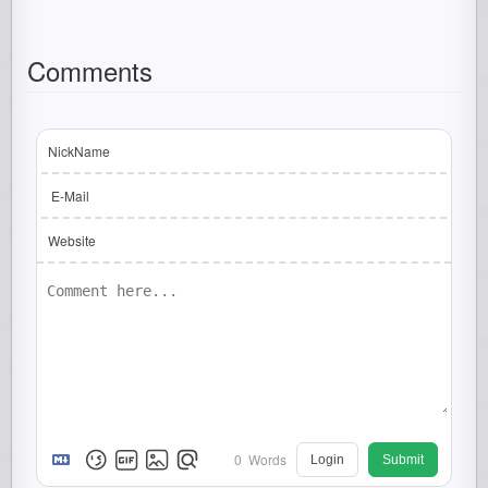
Comments
NickName
E-Mail
Website
0
Words
Login
Submit