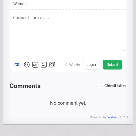
Website
0
Words
Login
Submit
Comments
Latest
Oldest
Hottest
No comment yet.
Powered by
Waline
v2.15.8