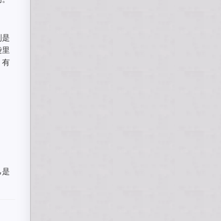
则是
袋里
，有
己是