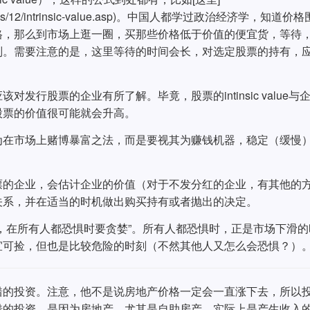
les/basics/12/intrinsic-value.asp)。中国人都学过政治经济学，知道价
格，那么到市场上逛一圈，买那些价格低于价值的便宜货，等待
则。需要注意的是，这里等待的时间会长，对选定股票的持有，
行股票的企业有所了解。毕竟，股票的intinsic value与
股票的价值很可能就会升高。
为在市场上赌博暴富之法，而是要视其为赚钱机器，稳定（缓慢
票的企业，会估计企业的价值（对于不发分红的企业，有其他的
关系，并在适当的时机做出购买持有或者抛出的决定。
，在所有人都恐惧时要贪婪”。所有人都恐惧时，正是市场下滑的
宜可捡，但也是比较危险的时刻（不然其他人又怎么会恐惧？）
错的投资。注意，他不是说房地产价格一定会一直涨下去，所以
错的投资，是因为房地产，尤其是自助房产，实际上是产生收入