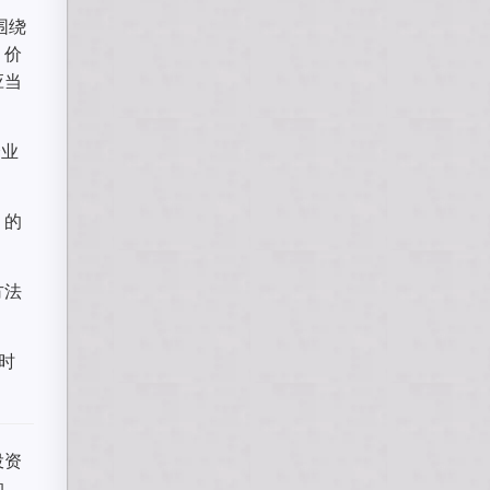
格围绕
，价
应当
企业
）的
方法
时
。
投资
的。