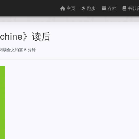
主页
跑步
存档
书影
achine》读后
，阅读全文约需 6 分钟