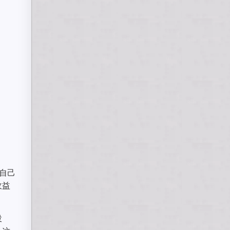
自己
收益
投