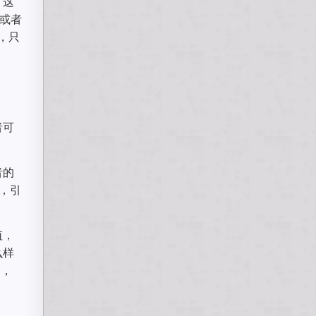
。这
或者
，只
者可
者的
，引
。
值，
么样
力，