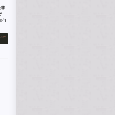
免非
者，
如何
COPY