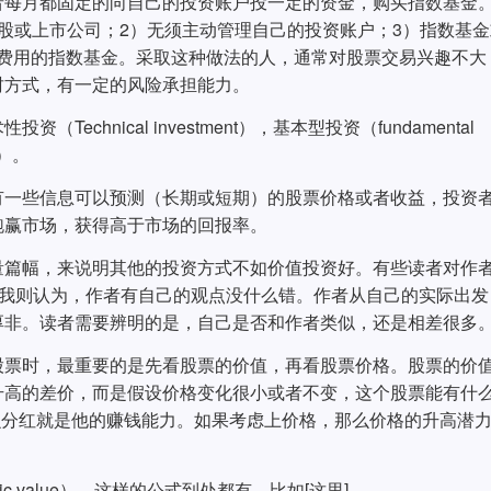
者每月都固定的向自己的投资账户投一定的资金，购买指数基金
股或上市公司；2）无须主动管理自己的投资账户；3）指数基金
0费用的指数基金。采取这种做法的人，通常对股票交易兴趣不大
财方式，有一定的风险承担能力。
chnical investment），基本型投资（fundamental
t）。
有一些信息可以预测（长期或短期）的股票价格或者收益，投资
跑赢市场，获得高于市场的回报率。
量篇幅，来说明其他的投资方式不如价值投资好。有些读者对作
。我则认为，作者有自己的观点没什么错。作者从自己的实际出发
厚非。读者需要辨明的是，自己是否和作者类似，还是相差很多
股票时，最重要的是先看股票的价值，再看股票价格。股票的价
升高的差价，而是假设价格变化很小或者不变，这个股票能有什
，那么分红就是他的赚钱能力。如果考虑上价格，那么价格的升高潜
ic value），这样的公式到处都有，比如[这里]