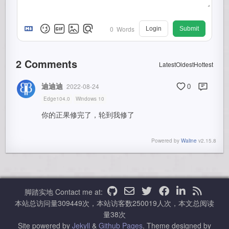
0
Words
Login
Submit
2
Comments
Latest
Oldest
Hottest
迪迪迪
2022-08-24
0
Edge104.0
Windows 10
你的正果修完了，轮到我修了
Powered by
Waline
v2.15.8
脚踏实地
Contact me at:
本站总访问量
309449
次，本站访客数
250019
人次，本文总阅读
量
38
次
Site powered by
Jekyll
&
Github Pages
.
Theme designed by