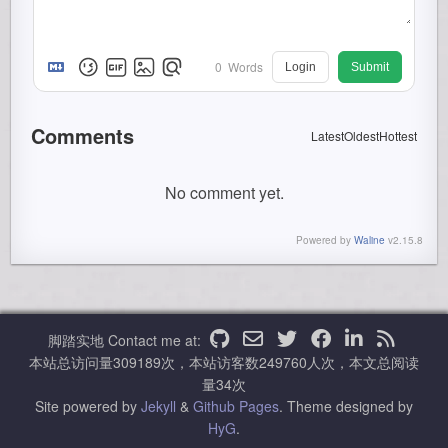
0
Words
Login
Submit
Comments
Latest
Oldest
Hottest
No comment yet.
Powered by
Waline
v2.15.8
脚踏实地
Contact me at:
本站总访问量
309189
次，本站访客数
249760
人次，本文总阅读
量
34
次
Site powered by
Jekyll
&
Github Pages
.
Theme designed by
HyG
.