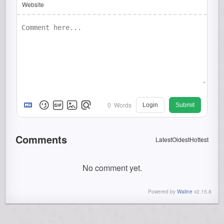
Website
0
Words
Login
Submit
Comments
Latest
Oldest
Hottest
No comment yet.
Powered by
Waline
v2.15.8