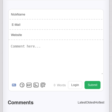
NickName
E-Mail
Website
0
Words
Login
Submit
Comments
Latest
Oldest
Hottest