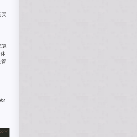
药买
来算
退休
会管
W2
COPY