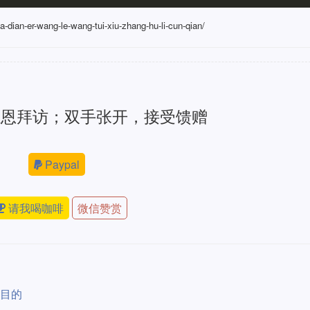
a-dian-er-wang-le-wang-tui-xiu-zhang-hu-li-cun-qian/
感恩拜访；双手张开，接受馈赠
Paypal
请我喝咖啡
微信赞赏
性目的