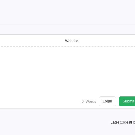
Website
0
Words
Login
Submit
Latest
Oldest
Ho