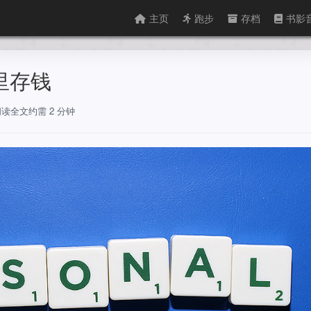
主页
跑步
存档
书影
里存钱
阅读全文约需 2 分钟