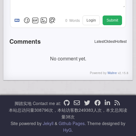
0
Words
Login
Submit
Comments
Latest
Oldest
Hottest
No comment yet.
Powered by
Waline
v2.15.8
脚踏实地
Contact me at:
本站总访问量
308796
次，本站访客数
249383
人次，本文总阅读
量
38
次
Site powered by
Jekyll
&
Github Pages
.
Theme designed by
HyG
.