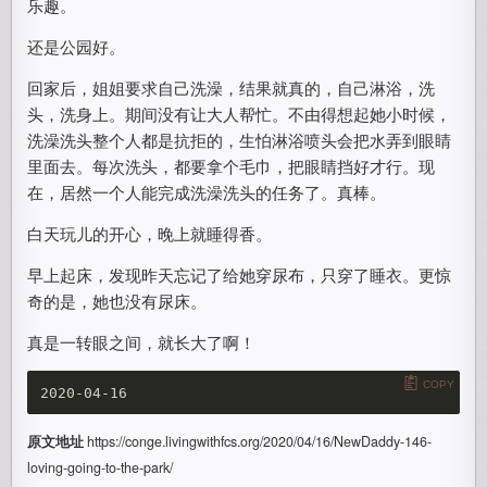
乐趣。
还是公园好。
回家后，姐姐要求自己洗澡，结果就真的，自己淋浴，洗
头，洗身上。期间没有让大人帮忙。不由得想起她小时候，
洗澡洗头整个人都是抗拒的，生怕淋浴喷头会把水弄到眼睛
里面去。每次洗头，都要拿个毛巾，把眼睛挡好才行。现
在，居然一个人能完成洗澡洗头的任务了。真棒。
白天玩儿的开心，晚上就睡得香。
早上起床，发现昨天忘记了给她穿尿布，只穿了睡衣。更惊
奇的是，她也没有尿床。
真是一转眼之间，就长大了啊！
COPY
原文地址
https://conge.livingwithfcs.org/2020/04/16/NewDaddy-146-
loving-going-to-the-park/