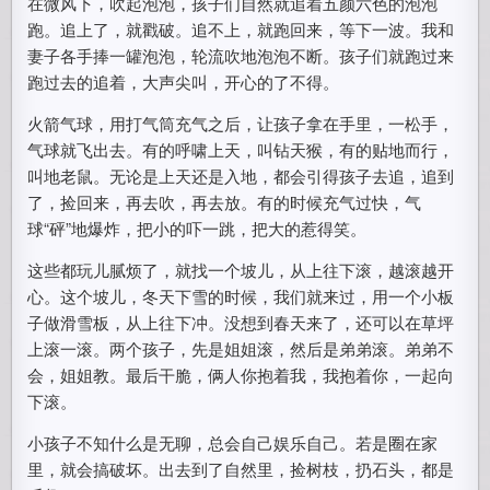
在微风下，吹起泡泡，孩子们自然就追着五颜六色的泡泡
跑。追上了，就戳破。追不上，就跑回来，等下一波。我和
妻子各手捧一罐泡泡，轮流吹地泡泡不断。孩子们就跑过来
跑过去的追着，大声尖叫，开心的了不得。
火箭气球，用打气筒充气之后，让孩子拿在手里，一松手，
气球就飞出去。有的呼啸上天，叫钻天猴，有的贴地而行，
叫地老鼠。无论是上天还是入地，都会引得孩子去追，追到
了，捡回来，再去吹，再去放。有的时候充气过快，气
球“砰”地爆炸，把小的吓一跳，把大的惹得笑。
这些都玩儿腻烦了，就找一个坡儿，从上往下滚，越滚越开
心。这个坡儿，冬天下雪的时候，我们就来过，用一个小板
子做滑雪板，从上往下冲。没想到春天来了，还可以在草坪
上滚一滚。两个孩子，先是姐姐滚，然后是弟弟滚。弟弟不
会，姐姐教。最后干脆，俩人你抱着我，我抱着你，一起向
下滚。
小孩子不知什么是无聊，总会自己娱乐自己。若是圈在家
里，就会搞破坏。出去到了自然里，捡树枝，扔石头，都是