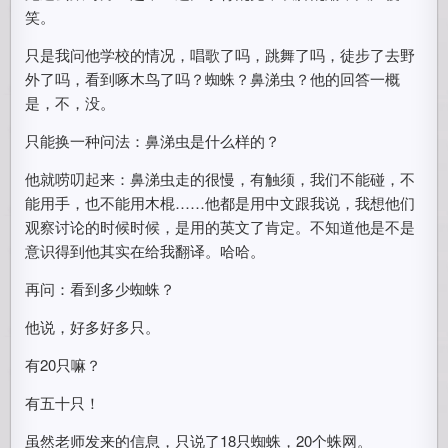
笑。
只是我问他学校的情况，唱歌了吗，跳舞了吗，徒步了去野
外了吗，看到啄木鸟了吗？蜘蛛？鼻涕虫？他的回答一概
是，不，没。
只能换一种问法：鼻涕虫是什么样的？
他就唠叨起来：鼻涕虫走的很慢，有触须，我们不能碰，不
能用手，也不能用木棍……他都是用中文跟我说，我想他们
观察讨论的时候时候，是用的英文了肯定。不知道他是不是
意识得到他其实在给我翻译。哈哈。
再问：看到多少蜘蛛？
他说，好多好多只。
有20只嘛？
有五十只！
虽然老师发来的信息，只说了18只蜘蛛，20个蛛网。