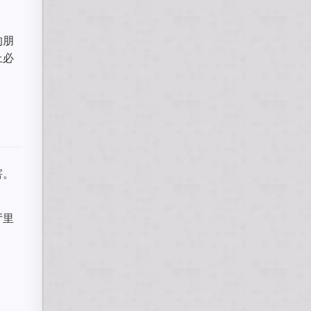
的朋
上必
害。
厅里