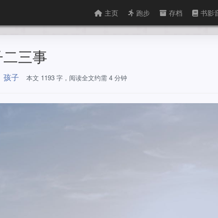
主页
跑步
存档
书影
儿子二三事
孩子
本文 1193 字，阅读全文约需 4 分钟