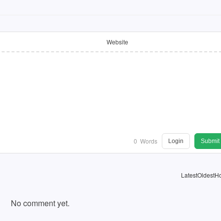
Website
0
Words
Login
Submit
Latest
Oldest
Ho
No comment yet.