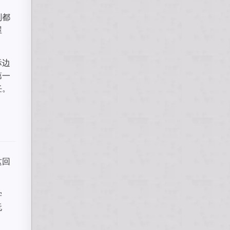
则都
屋
际边
第一
任。
这回
学
玩