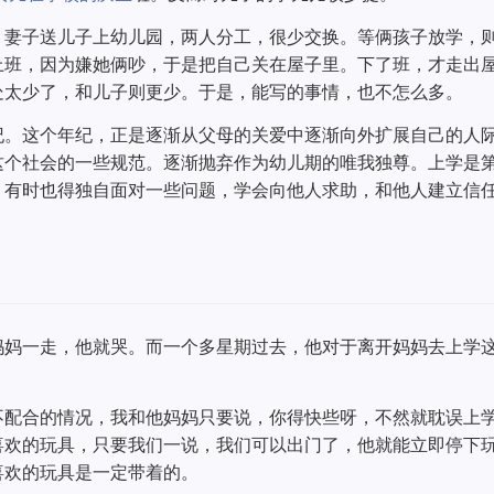
，妻子送儿子上幼儿园，两人分工，很少交换。等俩孩子放学，
上班，因为嫌她俩吵，于是把自己关在屋子里。下了班，才走出
处太少了，和儿子则更少。于是，能写的事情，也不怎么多。
纪。这个年纪，正是逐渐从父母的关爱中逐渐向外扩展自己的人
这个社会的一些规范。逐渐抛弃作为幼儿期的唯我独尊。上学是
，有时也得独自面对一些问题，学会向他人求助，和他人建立信
妈妈一走，他就哭。而一个多星期过去，他对于离开妈妈去上学
不配合的情况，我和他妈妈只要说，你得快些呀，不然就耽误上
喜欢的玩具，只要我们一说，我们可以出门了，他就能立即停下
喜欢的玩具是一定带着的。