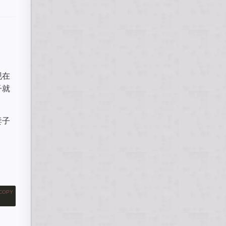
现在
子就
妻子
COPY