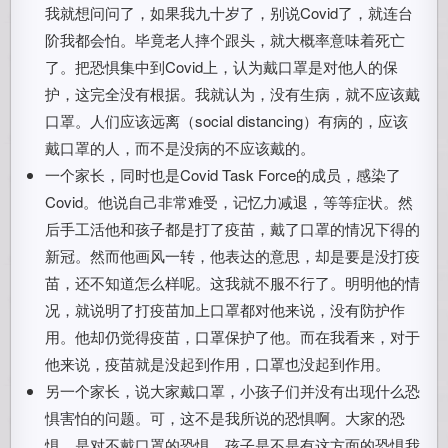
我就想问问了，如果我九十岁了，别说Covid了，就连台
阶我都会怕。毕竟老人摔个跟头，就大概率意味着死亡
了。把恐惧集中到Covid上，认为戴口罩是对他人的保
护，这完全没有根据。我就认为，没有生病，就不应该戴
口罩。人们应该远离（social distancing）有病的，应该
戴口罩的人，而不是没病的不应该戴的。
一个家长，同时也是Covid Task Force的成员，感染了
Covid。他说自己非常难受，记忆力减退，等等症状。然
后手工活他和孩子都是打了疫苗，戴了口罩的情况下得的
新冠。然而他画风一转，他表达的意思，却是要是没打疫
苗，还不知道怎么样呢。这我就不服不行了。明明他的情
况，就说明了打疫苗加上口罩都对他来说，没有防护作
用。他却仍觉得疫苗，口罩保护了他。而在我看来，对于
他来说，疫苗就是没起到作用，口罩也没起到作用。
另一个家长，说大家戴口罩，小孩子们并没有出现什么恐
惧害怕的问题。可，这不是我所说的恐惧啊。大家的恐
惧，是对不戴口罩的恐惧。孩子是不是有这方面的恐惧我