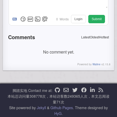
0
Words
Login
Submit
Comments
Latest
Oldest
Hottest
No comment yet.
Powered by
Waline
v2.15.8
脚踏实地
Contact me at:
本站总访问量
308778
次，本站访客数
249365
人次，本文总阅读
量
71
次
Site powered by
Jekyll
&
Github Pages
.
Theme designed by
HyG
.