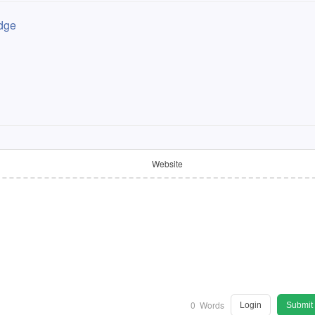
dge
Website
0
Words
Login
Submit