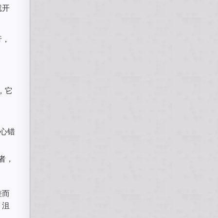
就开
行，
，它
小心错
者，
差而
，沮