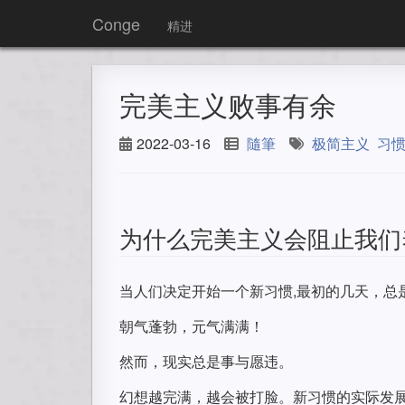
Conge
精进
完美主义败事有余
2022-03-16
隨筆
极简主义
习
为什么完美主义会阻止我们
当人们决定开始一个新习惯,最初的几天，总
朝气蓬勃，元气满满！
然而，现实总是事与愿违。
幻想越完满，越会被打脸。新习惯的实际发